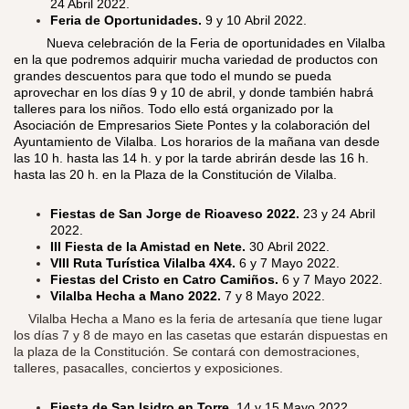
24 Abril 2022.
Feria de Oportunidades.
9 y 10
Abril 2022.
​
Nueva celebración de la Feria de oportunidades en Vilalba
en la que podremos adquirir mucha variedad de productos con
grandes descuentos para que todo el mundo se pueda
aprovechar en los días 9 y 10 de abril, y donde también habrá
talleres para los niños. Todo ello está organizado por la
Asociación de Empresarios Siete Pontes y la colaboración del
Ayuntamiento de Vilalba. Los horarios de la mañana van desde
las 10 h. hasta las 14 h. y por la tarde abrirán desde las 16 h.
hasta las 20 h. en la Plaza de la Constitución de Vilalba.
Fiestas de San Jorge de Rioaveso 2022.
23 y 24
Abril
2022.
III Fiesta de la Amistad en Nete.
30 Abril 2022.
VIII Ruta Turística Vilalba 4X4.
6 y 7 Mayo 2022.
Fiestas del Cristo en Catro Camiños.
6 y 7 Mayo 2022.
Vilalba Hecha a Mano 2022.
7 y 8 Mayo 2022.
​
Vilalba Hecha a Mano es la feria de artesanía que tiene lugar
los días 7 y 8 de mayo en las casetas que estarán dispuestas en
la plaza de la Constitución. Se contará con demostraciones,
talleres, pasacalles, conciertos y exposiciones.
Fiesta de San Isidro en Torre.
14 y 15 Mayo 2022.