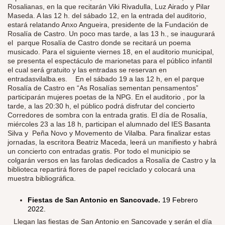
Rosalianas, en la que recitarán Viki Rivadulla, Luz Airado y Pilar
Maseda. A las 12 h. del sábado 12, en la entrada del auditorio,
estará relatando Anxo Angueira, presidente de la Fundación de
Rosalía de Castro. Un poco mas tarde, a las 13 h., se inaugurará
el parque Rosalía de Castro donde se recitará un poema
musicado. Para el siguiente viernes 18, en el auditorio municipal,
se presenta el espectáculo de marionetas para el público infantil
el cual será gratuito y las entradas se reservan en
entradasvilalba.es. En el sábado 19 a las 12 h, en el parque
Rosalía de Castro en “As Rosalías sementan pensamentos”
participarán mujeres poetas de la NPG. En el auditorio , por la
tarde, a las 20:30 h, el público podrá disfrutar del concierto
Corredores de sombra con la entrada gratis. El día de Rosalía,
miércoles 23 a las 18 h, participan el alumnado del IES Basanta
Silva y Peña Novo y Movemento de Vilalba. Para finalizar estas
jornadas, la escritora Beatriz Maceda, leerá un manifiesto y habrá
un concierto con entradas gratis. Por todo el municipio se
colgarán versos en las farolas dedicados a Rosalía de Castro y la
biblioteca repartirá flores de papel reciclado y colocará una
muestra bibliográfica.
Fiestas de San Antonio en Sancovade.
19
Febrero
2022.
​
Llegan las fiestas de San Antonio en Sancovade y serán el día