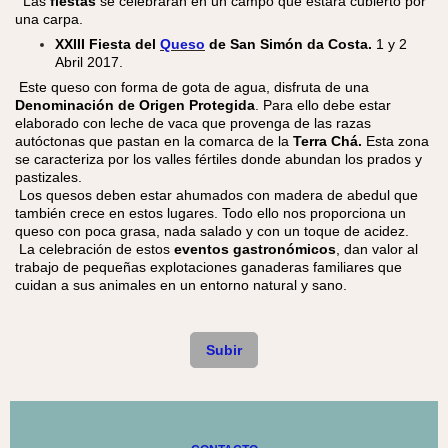
Las
fiestas
se celebrarán en un campo que estará cubierto por
una carpa.
XXIII Fiesta del
Queso
de San Simón da Costa.
1 y 2
Abril 2017.
Este queso con forma de gota de agua, disfruta de una
Denominación de Origen Protegida
. Para ello debe estar
elaborado con leche de vaca que ​provenga de las razas
autóctonas que pastan en la comarca de la
Terra Chá.
Esta zona
se caracteriza por los valles fértiles donde abundan los prados y
pastizales.
Los quesos deben estar ahumados con madera de abedul que
también crece en estos lugares. Todo ello nos proporciona un
queso con poca grasa, nada salado y con un toque de acidez.
La celebración de estos
eventos gastronómicos
, dan valor al
trabajo de pequeñas explotaciones ganaderas familiares que
cuidan a sus animales en un entorno natural y sano.
Subir