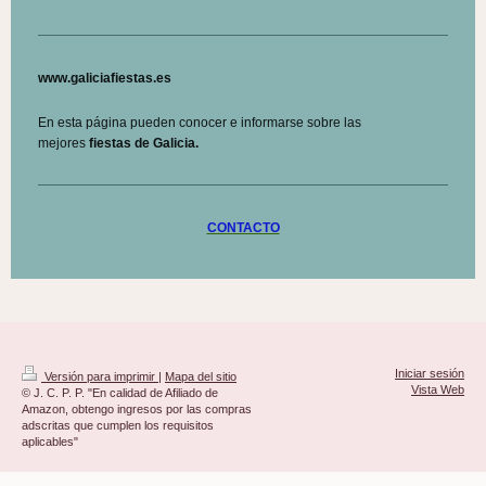
www.galiciafiestas.es
En esta página pueden conocer e informarse sobre las
mejores
fiestas de Galicia.
CONTACTO
Iniciar sesión
Versión para imprimir
|
Mapa del sitio
Vista Web
© J. C. P. P. "En calidad de Afiliado de
Amazon, obtengo ingresos por las compras
adscritas que cumplen los requisitos
aplicables"