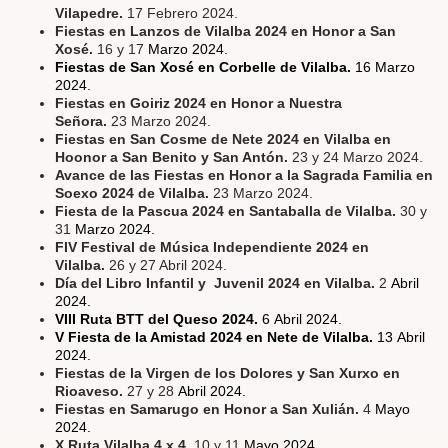
Vilapedre.
17 Febrero 2024.
Fiestas en Lanzos de Vilalba 2024 en Honor a San
Xosé.
16 y 17
Marzo 2024.
Fiestas de San Xosé en Corbelle de Vilalba.
16 Marzo
2024.
Fiestas en Goiriz 2024 en Honor a Nuestra
Señora.
23 Marzo 2024.
Fiestas en San Cosme de Nete 2024 en Vilalba en
Hoonor a San Benito y San Antón.
23 y 24 Marzo 2024.
Avance de las Fiestas en Honor a la Sagrada Familia en
Soexo 2024 de Vilalba.
23 Marzo 2024.
Fiesta de la Pascua 2024 en Santaballa de Vilalba.
30 y
31
Marzo 2024.
FIV Festival de Música Independiente 2024 en
Vilalba.
26 y 27 Abril 2024.
Día del Libro Infantil y Juvenil 2024 en Vilalba.
2
Abril
2024.
VIII Ruta BTT del Queso 2024.
6 Abril 2024.
V Fiesta de la Amistad 2024 en Nete de Vilalba.
13 Abril
2024.
Fiestas de la Virgen de los Dolores y San Xurxo en
Rioaveso.
27 y 28
Abril 2024.
Fiestas en Samarugo en Honor a San Xulián.
4
Mayo
2024.
X Ruta Vilalba 4 x 4.
10 y 11
Mayo 2024.