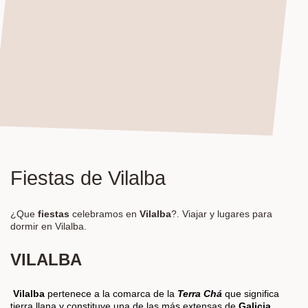
Fiestas de Vilalba
¿Que
fiestas
celebramos en
Vilalba
?. Viajar y lugares para
dormir en Vilalba.
VILALBA
Vilalba
pertenece a la comarca de la
Terra Chá
que significa
tierra llana y constituye una de las más extensas de
Galicia
.