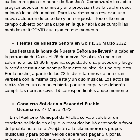
su fiesta religiosa en honor de San José. Comenzarán los actos
programados con una misa y una procesión tras la cual un dúo,
animará la sesión matinal. Para la verbena nos reservan una
nueva actuación de este dúo y una orquesta. Todo ello en un
campo cubierto por una carpa en la que habrá que cumplir las
medidas anti COVID que rijan en ese momento.
Fiestas de Nuestra Señora en Goiriz.
26 Marzo 2022.
​
Las fiestas a la honra de Nuestra Señora se llevarán a cabo en
la parroquia de Goiriz el 26 de marzo. Se oficiará una misa
solemne a las 13:30 h. que irá seguida de una procesión y luego
la sesión vermut con acompañamiento musical de una orquesta.
Por la noche, a partir de las 22 h. disfrutaremos de una gran
verbena con la misma orquesta y un dúo musical. Los actos se
realizarán en un campo cubierto por una carpa y se deberán
cumplir las normas covid-19 correspondientes a ese momento.
Concierto Solidario a Favor del Pueblo
Ucraniano.
27
Marzo 2022.
​
En el Auditorio Municipal de Vilalba se va a celebrar un
concierto solidario en el que la recaudación irá destinada a favor
del pueblo ucraniano. Acujdirán a la cita numerosos grupos
musicales y para poder verlos deberemos pagar 5 € por la
entrada que será íntegramente donada para la causa.