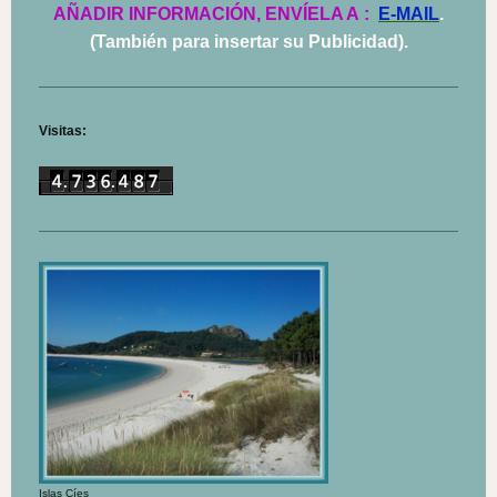
AÑADIR INFORMACIÓN, ENVÍELA A
:
E-MAIL
.
(También para insertar su Publicidad).
Visitas:
Islas Cíes