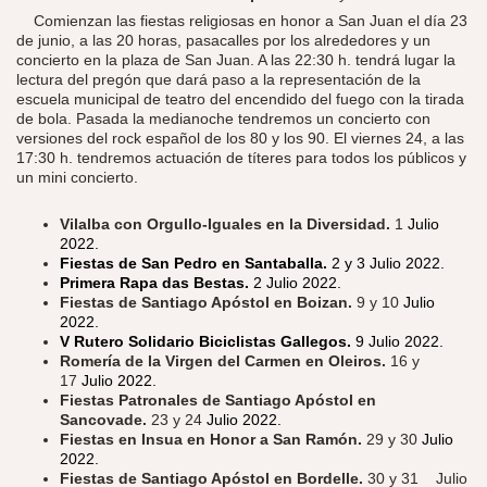
Comienzan las fiestas religiosas en honor a San Juan el día 23
de junio, a las 20 horas, pasacalles por los alrededores y un
concierto en la plaza de San Juan. A las 22:30 h. tendrá lugar la
lectura del pregón que dará paso a la representación de la
escuela municipal de teatro del encendido del fuego con la tirada
de bola. Pasada la medianoche tendremos un concierto con
versiones del rock español de los 80 y los 90. El viernes 24, a las
17:30 h. tendremos actuación de títeres para todos los públicos y
un mini concierto.
Vilalba con Orgullo-Iguales en la Diversidad.
1
Julio
2022.
Fiestas de San Pedro en Santaballa.
2 y 3 Julio 2022.
Primera Rapa das Bestas.
2 Julio 2022.
Fiestas de Santiago Apóstol en Boizan.
9 y 10
Julio
2022.
V Rutero Solidario Biciclistas Gallegos.
9 Julio 2022.
Romería de la Virgen del Carmen en Oleiros.
16 y
17
Julio 2022.
Fiestas Patronales de Santiago Apóstol en
Sancovade.
23 y 24
Julio 2022.
Fiestas en Insua en Honor a San Ramón.
29 y 30
Julio
2022.
Fiestas de Santiago Apóstol en Bordelle.
30 y 31 Julio