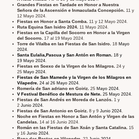
Grandes Fiestas en Tardade en Honor a Nuestra
Señora de la Ascensión e Inmaculada Concepción.
11 y
12 Mayo 2024.
Fiestas en Honor a Santa Comba.
11 y 12 Mayo 2024.
Ruta Equina San Isidro 2024.
11 Mayo 2024.
Fiestas en la Capilla del Socorro en Honor a la Virgen
del Socorro.
17 al 19 Mayo 2024.
Torre de Vilalba en las Fiestas de San Isidro.
18
Mayo
2024.
Santa Eulalia,Pascua y San Antón en Roman.
18 y
19 Mayo 2024.
Fiestas en Soexo de la Virgen de los Milagros.
24 y
25
Mayo 2024.
Fiestas de San Mamede y la Virgen de los Milagros en
Vilapedre.
24 al 26 Mayo 2024.
Romería de San adriano en Goiriz.
25
Mayo 2024.
V Festival Benéfico de Mestura de Nete.
25 Mayo 2024.
Fiestas de San Andrés en Moreda de Lanzós.
1 y
2
Junio 2024.
Fiestas de San Antonio en Goiriz.
8 y 9
Junio 2024.
Noche en Fiestas en Honor a San Antón y Virgen de las
Candelas.
14 al 16 Junio 2024.
Román en las Fiestas de San Xoán y Santa Catalina.
15
y 16
Junio 2024.
Rapa das Bestas en Vilapedre.
22
Junio 2024.