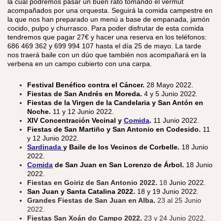
la cual podremos pasar un buen rato tomando el vermut
acompañados por una orquesta. Seguirá la comida campestre en
la que nos han preparado un menú a base de empanada, jamón
cocido, pulpo y churrasco. Para poder disfrutar de esta comida
tendremos que pagar 27€ y hacer una reserva en los teléfonos:
686 469 362 y 699 994 107 hasta el día 25 de mayo. La tarde
nos traerá baile con un dúo que también nos acompañará en la
verbena en un campo cubierto con una carpa.
Festival Benéfico contra el Cáncer.
28 Mayo 2022.
Fiestas de San Andrés en Moreda.
4 y 5 Junio 2022.
Fiestas de la Virgen de la Candelaria y San Antón en
Noche.
11 y 12 Junio 2022.
XIV Concentración Vecinal y
Comida
.
11 Junio 2022.
Fiestas de San Martiño y San Antonio en Codesido.
11
y 12 Junio 2022.
Sardinada
y Baile de los Vecinos de Corbelle.
18 Junio
2022.
Comida
de San Juan en San Lorenzo de Árbol.
18 Junio
2022.
Fiestas en Goiriz de San Antonio 2022.
18
Junio 2022.
San Juan y Santa Catalina 2022.
18 y 19 Junio 2022.
Grandes Fiestas de San Juan en Alba.
23 al 25 Junio
2022.
Fiestas San Xoán do Campo 2022.
23 y 24 Junio 2022.