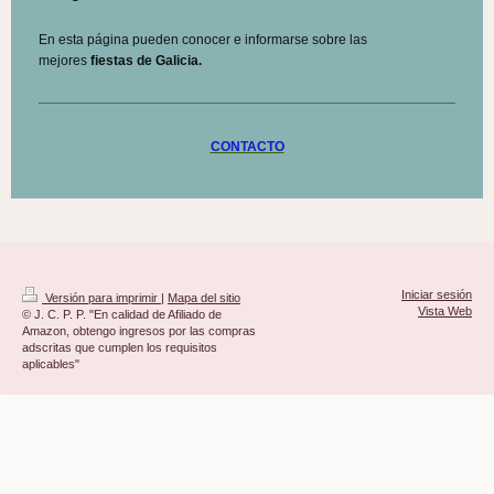
En esta página pueden conocer e informarse sobre las
mejores
fiestas de Galicia.
CONTACTO
Iniciar sesión
Versión para imprimir
|
Mapa del sitio
Vista Web
© J. C. P. P. "En calidad de Afiliado de
Amazon, obtengo ingresos por las compras
adscritas que cumplen los requisitos
aplicables"