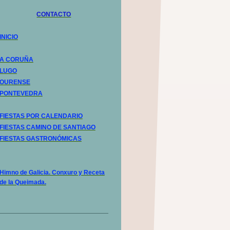
CONTACTO
INICIO
A CORUÑA
LUGO
OURENSE
PONTEVEDRA
FIESTAS POR CALENDARIO
FIESTAS CAMINO DE SANTIAGO
FIESTAS GASTRONÓMICAS
Himno de Galicia. Conxuro y Receta
de la Queimada.