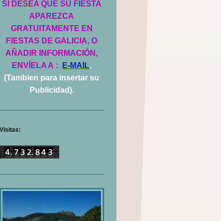
SI DESEA QUE SU FIESTA
APAREZCA
GRATUITAMENTE EN
FIESTAS DE GALICIA, O
AÑADIR INFORMACIÓN,
ENVÍELA A
:
E-MAIL
.
(Tambien para insertar su
Publicidad).
Visitas: