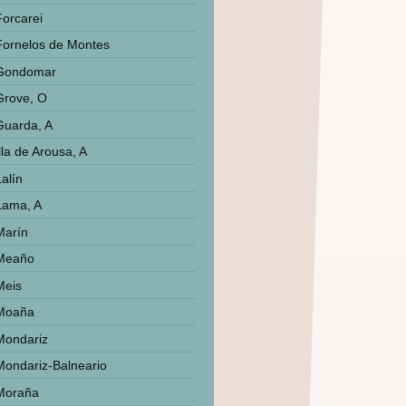
Forcarei
Fornelos de Montes
Gondomar
Grove, O
Guarda, A
lla de Arousa, A
Lalín
Lama, A
Marín
Meaño
Meis
Moaña
Mondariz
Mondariz-Balneario
Moraña