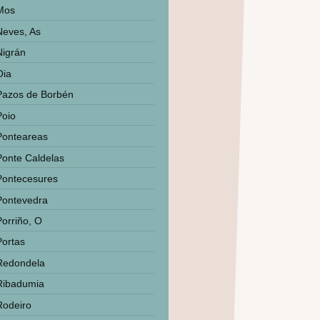
Mos
Neves, As
Nigrán
Oia
Pazos de Borbén
Poio
Ponteareas
Ponte Caldelas
Pontecesures
Pontevedra
Porriño, O
Portas
Redondela
Ribadumia
Rodeiro