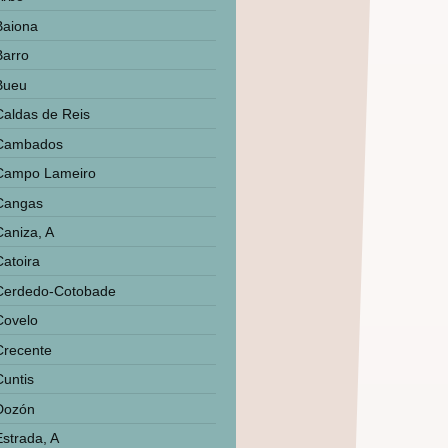
Baiona
Barro
Bueu
Caldas de Reis
Cambados
Campo Lameiro
Cangas
Caniza, A
Catoira
Cerdedo-Cotobade
Covelo
Crecente
Cuntis
Dozón
Estrada, A