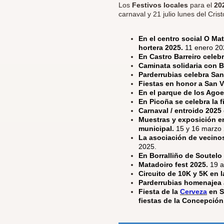
Los
Festivos locales
para el
20
carnaval y 21 julio lunes del Crist
En el centro social O Ma
hortera 2025.
11 enero 20
En Castro Barreiro celeb
Caminata solidaria con 
Parderrubias celebra Sa
Fiestas en honor a San V
En el parque de los Agoe
En Picoña se celebra la f
Carnaval / entroido 2025
Muestras y exposición en
municipal.
15 y 16 marzo
La asociación de vecino
2025.
En Borralliño de Soutelo 
Matadoiro fest 2025.
19 a
Circuito de 10K y 5K en l
Parderrubias homenajea a
Fiesta de la
Cerveza
en S
fiestas de la Concepción