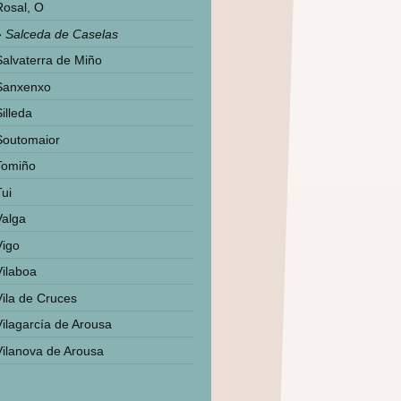
Rosal, O
Salceda de Caselas
Salvaterra de Miño
Sanxenxo
illeda
Soutomaior
Tomiño
Tui
Valga
Vigo
Vilaboa
Vila de Cruces
Vilagarcía de Arousa
Vilanova de Arousa