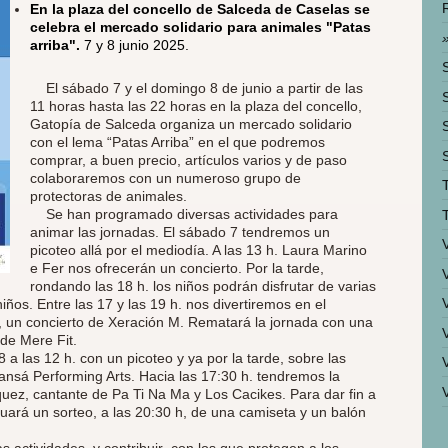
En la plaza del concello de Salceda de Caselas se
celebra el mercado solidario para animales "Patas
arriba".
7 y 8 junio 2025.
El sábado 7 y el domingo 8 de junio a partir de las
11 horas hasta las 22 horas en la plaza del concello,
Gatopía de Salceda organiza un mercado solidario
S
con el lema “Patas Arriba” en el que podremos
comprar, a buen precio, artículos varios y de paso
colaboraremos con un numeroso grupo de
protectoras de animales.
Se han programado diversas actividades para
animar las jornadas. El sábado 7 tendremos un
picoteo allá por el mediodía. A las 13 h. Laura Marino
e Fer nos ofrecerán un concierto. Por la tarde,
rondando las 18 h. los niños podrán disfrutar de varias
iños. Entre las 17 y las 19 h. nos divertiremos en el
, un concierto de Xeración M. Rematará la jornada con una
de Mere Fit.
a las 12 h. con un picoteo y ya por la tarde, sobre las
Dansá Performing Arts. Hacia las 17:30 h. tendremos la
uez, cantante de Pa Ti Na Ma y Los Cacikes. Para dar fin a
tuará un sorteo, a las 20:30 h, de una camiseta y un balón
 actividades y contribuir con los que protegen a los