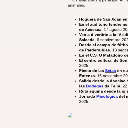
animales.
Hoguera de San Xoán en
En el auditorio tendremo
de Aceesca.
17 agosto 20
Ven a divertirte a la IV e
Salceda.
6 septiembre 20
Desde el campo de fútbol
de Parderrubias.
13 sept
En el C.S. O Matadoiro c
El centro cultural de Sou
2025.
Fiesta de las
Setas
en su
Entenza.
16 noviembre 20
Salida desde la Asociación
las
Bodegas
da Feira.
22
Ruta equina desde la igl
Jornada
Micológica
del 
2025.