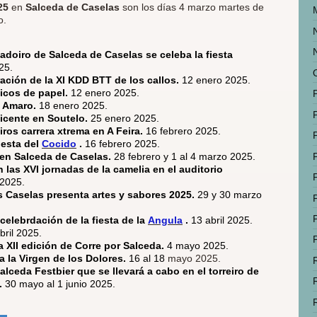
25
en
Salceda de Caselas
son los días 4 marzo martes de
o.
tadoiro de Salceda de Caselas se celeba la fiesta
25.
ración de la XI KDD BTT de los callos.
12 enero 2025.
Bicos de papel.
12 enero 2025.
n Amaro.
18 enero 2025.
icente en Soutelo.
25 enero 2025.
iros carrera xtrema en A Feira.
16 febrero 2025.
iesta del
Cocido
.
16 febrero 2025.
 en Salceda de Caselas.
28 febrero y 1 al 4 marzo 2025.
 las XVI jornadas de la camelia en el auditorio
 2025.
s Caselas presenta artes y sabores 2025.
29 y 30 marzo
celebrdación de la fiesta de la
Angula
.
13 abril 2025.
bril 2025.
a XII edición de Corre por Salceda.
4 mayo 2025.
 la Virgen de los Dolores.
16 al 18
mayo 2025.
alceda Festbier que se llevará a cabo en el torreiro de
.
30 mayo al 1 junio 2025.