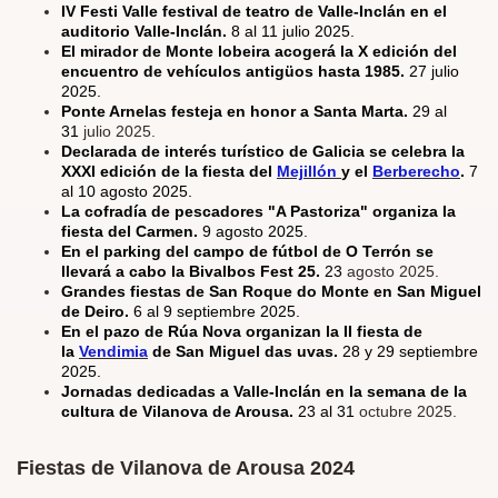
IV Festi Valle festival de teatro de Valle-Inclán en el
auditorio Valle-Inclán.
8 al 11 julio 2025.
El mirador de Monte lobeira acogerá la X edición del
encuentro de vehículos antigüos hasta 1985.
27 julio
2025.
Ponte Arnelas festeja en honor a Santa Marta.
29 al
31
julio 2025.
Declarada de interés turístico de Galicia se celebra la
XXXI edición de la fiesta del
Mejillón
y el
Berberecho
.
7
al 10 agosto 2025.
La cofradía de pescadores "A Pastoriza" organiza la
fiesta del Carmen.
9 agosto 2025.
En el parking del campo de fútbol de O Terrón se
llevará a cabo la Bivalbos Fest 25.
23
agosto 2025.
Grandes fiestas de San Roque do Monte en San Miguel
de Deiro.
6 al 9 septiembre 2025.
En el pazo de Rúa Nova organizan la II fiesta de
la
Vendimia
de San Miguel das uvas.
28 y 29 septiembre
2025.
Jornadas dedicadas a Valle-Inclán en la semana de la
cultura de Vilanova de Arousa.
23 al 31
octubre 2025.
Fiestas de Vilanova de Arousa 2024