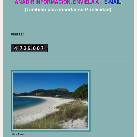
AÑADIR INFORMACIÓN, ENVÍELA A
:
E-MAIL
.
(Tambien para insertar su Publicidad).
Visitas:
Islas Cíes