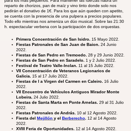
para los mas pequeños. Para mantener las fuerzas habrá un
reparto de chorizos, pan de maíz y vino tinto donde solo nos
pedirán el donativo de 1€. Para los que aún queden con apetito,
se cuenta con la presencia de una pulpera a precios populares.
Todo ello mientras nos ameniza un dúo musical. Sobre las 21:30
h. espectacular verbena con la participación de dos orquestas.
Primera Concentración de San Isidro.
15 Mayo 2022.
Fiestas Patronales de San Juan de Baion.
24 Junio
2022.
Fiestas de San Pedro en Tremoedo.
28 y 29 Junio 2022.
Fiestas de San Pedro en Saradelo.
1 y 2 Julio 2022.
Festival de Teatro Valle-Inclan.
11 al 15 Julio 2022.
VII Concentración de Veteranos Legionarios de
Galicia.
15 al 17 Julio 2022.
Fiestas de l a Virgen del Carmen en Caleiro.
16 Julio
2022.
VII Encuentro de Vehículos Antiguos Mirador Monte
Lobeira.
24 Julio 2022.
Fiestas de Santa Marta en Ponte Arnelas.
29 al 31 Julio
2022.
Fiestas Patronales de András.
10 al 12 Agosto 2022.
Fiesta del
Mejillón
y el
Berberecho
.
12 al 14 Agosto
2022.
XVIII Feria de Oportunidades.
12 al 14 Agosto 2022.