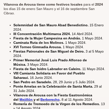
Vilanova de Arousa tiene como festivos locales
para el
2024
los días 15 de enero San Mauro y el 16 de septiembre San
Cibrao.
Solemnidad de San Mauro Abad Benedictino.
15 Enero
2024.
III Concentración Multimarca 2024.
14 Abril 2024.
Fiesta de la Mujer Campesina en András.
1 Mayo 2024.
Caminata Ruta de los Molinos.
1 Mayo 2024.
XVI Torneo Gimnadia Arousa.
1 Mayo 2024.
Fiestas Patronales de San Miguel de Deiro.
3 al 5 Mayo
2024.
Primer Memorial José Luis Prado Alfonso de
Música.
3 Mayo 2024.
Fiesta de San Isidro Labrador en Caleiro.
11 Mayo 2024.
VIII Camianta Solidaria en Favor del Pueblo
Saharaui.
16 Junio 2024.
San Pedro en Saradelo.
28, 29 Junio y 5 Julio 2024.
Ponte Arnelas en la Celebración de Santa Marta.
29 al
31 Julio 2024.
Vilanova de Arousa con la Fiesta Gastronómica
del
Mejillón
y el
Berberecho
.
8 al 11 Agosto 2024.
Romería de Tremoedo de la Virgen de los Remedios.
13
y 14 Agosto 2024.