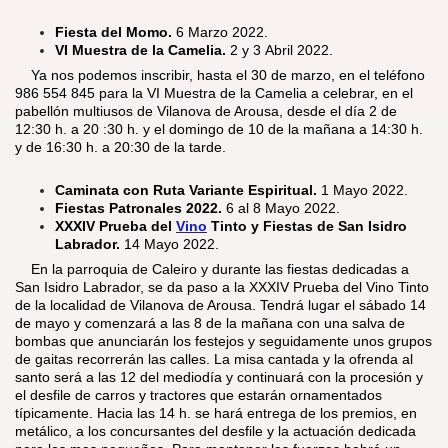
Fiesta del Momo.
6 Marzo 2022.
VI Muestra de la Camelia.
2 y 3 Abril 2022.
​
Ya nos podemos inscribir, hasta el 30 de marzo, en el teléfono
986 554 845 para la VI Muestra de la Camelia a celebrar, en el
pabellón multiusos de Vilanova de Arousa, desde el día 2 de
12:30 h. a 20 :30 h. y el domingo de 10 de la mañana a 14:30 h.
y de 16:30 h. a 20:30 de la tarde.
Caminata con Ruta Variante Espiritual.
1 Mayo 2022.
Fiestas Patronales 2022.
6 al 8 Mayo 2022.
XXXIV Prueba del
Vino
Tinto y Fiestas de San Isidro
Labrador.
14
Mayo 2022.
​
En la parroquia de Caleiro y durante las fiestas dedicadas a
San Isidro Labrador, se da paso a la XXXIV Prueba del Vino Tinto
de la localidad de Vilanova de Arousa. Tendrá lugar el sábado 14
de mayo y comenzará a las 8 de la mañana con una salva de
bombas que anunciarán los festejos y seguidamente unos grupos
de gaitas recorrerán las calles. La misa cantada y la ofrenda al
santo será a las 12 del mediodía y continuará con la procesión y
el desfile de carros y tractores que estarán ornamentados
típicamente. Hacia las 14 h. se hará entrega de los premios, en
metálico, a los concursantes del desfile y la actuación dedicada