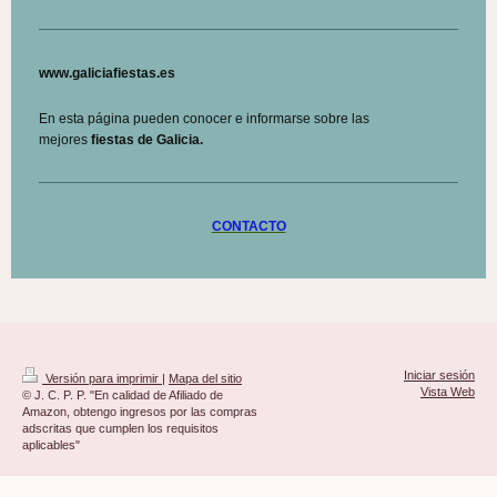
www.galiciafiestas.es
En esta página pueden conocer e informarse sobre las
mejores
fiestas de Galicia.
CONTACTO
Iniciar sesión
Versión para imprimir
|
Mapa del sitio
Vista Web
© J. C. P. P. "En calidad de Afiliado de
Amazon, obtengo ingresos por las compras
adscritas que cumplen los requisitos
aplicables"