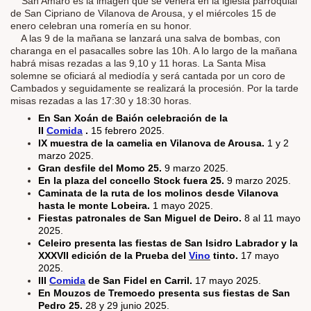
San Amaro es la imagen que se venera en la iglesia parroquial
de San Cipriano de Vilanova de Arousa, y el miércoles 15 de
enero celebran una romería en su honor.
A las 9 de la mañana se lanzará una salva de bombas, con
charanga en el pasacalles sobre las 10h. A lo largo de la mañana
habrá misas rezadas a las 9,10 y 11 horas. La Santa Misa
solemne se oficiará al mediodía y será cantada por un coro de
Cambados y seguidamente se realizará la procesión. Por la tarde
misas rezadas a las 17:30 y 18:30 horas.
En San Xoán de Baión celebración de la
II
Comida
.
15 febrero 2025.
IX muestra de la camelia en Vilanova de Arousa.
1 y 2
marzo 2025.
Gran desfile del Momo 25.
9 marzo 2025.
En la plaza del concello Stock fuera 25.
9 marzo 2025.
Caminata de la ruta de los molinos desde Vilanova
hasta le monte Lobeira.
1 mayo 2025.
Fiestas patronales de San Miguel de Deiro.
8 al 11 mayo
2025.
Celeiro presenta las fiestas de San Isidro Labrador y la
XXXVII edición de la Prueba del
Vino
tinto.
17 mayo
2025.
III
Comida
de San Fidel en Carril.
17 mayo 2025.
En Mouzos de Tremoedo presenta sus fiestas de San
Pedro 25.
28 y 29 junio 2025.