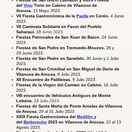
Fiestas de San Isidro Labrador y XXXV Prueba
del
Vino
Tinto en Caleiro de Vilanova de
Arousa.
13 Mayo 2023.
VII Fiesta Gastronómica de la
Paella
en Corón.
4 Junio
2023.
VII Caminata Solidaria en Favor del Pueblo
Saharaui.
18
Junio 2023.
Fiestas Patronales de San Xoan de Baion.
24 Junio
2023.
Fiestas de San Pedro en Tremoedo-Mouzos.
28 y
29 Junio 2023.
Fiestas de San Pedro en Saradelo.
30 Junio y 1 Julio
2023.
Fiestas de San Cristóbal en San Miguel de Derio de
Vilanova de Arousa.
8 Julio 2023.
XII Encuentro de Palilleiras.
9 Julio 2023.
Fiestas de la Virgen del Carmen en Caleiro.
16 Julio
2023.
VIII encuentro de Vehículos Antiguos de Monte
Lobeira.
23
Julio 2023.
Fiestas de Santa Marta de Ponte Arnelas de Vilanova
de Arousa.
29 al 31 Julio 2023.
XXIX Fiesta Gastronómica del
Mejillón
y
del
Berberecho
2023 en Vilanova de Arousa.
10 al 13
Agosto 2023.