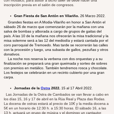
con mosaico; para asistir a dicho taller se debe hacer una
inscripción previa en el salón de congresos.
Gran Fiesta de San Antón en Vilariño.
26 Marzo 2022.
​
Grandes fiestas en A Modia-Vilariño en honor a San Antón el
sábado 26 de marzo que comenzarán por la mañana con una
salva de bombas y alborada a cargo de grupos de gaitas del
país. A las 10 de la mañana nos ofrecerán la misa tradicional y la
misa solemne será a las 12 del mediodía y estará cantada por el
coro parroquial de Tremoedo. Mas tarde se recorrerán las calles
con la procesión y luego, una subasta de gallos, pezuñas y otros
donativos.
La noche nos reserva la verbena con dos orquestas y a su
finalización se preparará una gran queimada y sorteo de sobres
con premios en metálico. También tendremos rosca y chocolate.
Los festejos se celebrarán en un recinto cubierto por una gran
carpa.
Jornadas de la
Ostra
2022.
15 al 17 Abril 2022.
Las Jornadas de la Ostra de Cambados se van llevar a cabo en
los días 15, 16 y 17 de abril en la Rúa Real y Plaza das Rodas.
La docena de ostras estará al precio de 10€ y la media docena a
5€ en un horario de 12:30 h. a 15:30 horas. El sábado 16, a las
13 h, actuará un grupo de música y el domingo un cantautor.