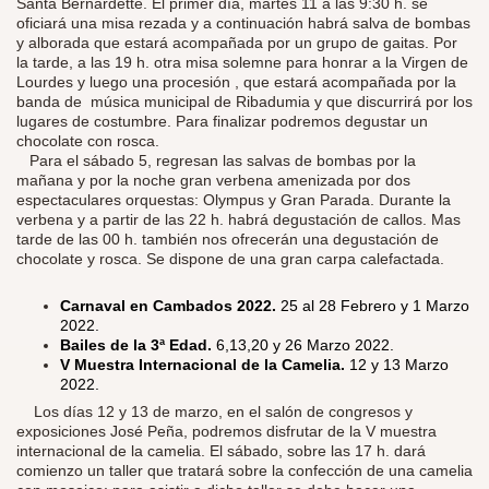
Santa Bernardette. El primer día, martes 11 a las 9:30 h. se
oficiará una misa rezada y a continuación habrá salva de bombas
y alborada que estará acompañada por un grupo de gaitas. Por
la tarde, a las 19 h. otra misa solemne para honrar a la Virgen de
Lourdes y luego una procesión , que estará acompañada por la
banda de música municipal de Ribadumia y que discurrirá por los
lugares de costumbre. Para finalizar podremos degustar un
chocolate con rosca.
Para el sábado 5, regresan las salvas de bombas por la
mañana y por la noche gran verbena amenizada por dos
espectaculares orquestas: Olympus y Gran Parada. Durante la
verbena y a partir de las 22 h. habrá degustación de callos. Mas
tarde de las 00 h. también nos ofrecerán una degustación de
chocolate y rosca. Se dispone de una gran carpa calefactada.
Carnaval en Cambados 2022.
25 al 28 Febrero y 1 Marzo
2022.
Bailes de la 3ª Edad.
6,13,20 y 26 Marzo 2022.
V Muestra Internacional de la Camelia.
12 y 13 Marzo
2022.
​
Los días 12 y 13 de marzo, en el salón de congresos y
exposiciones José Peña, podremos disfrutar de la V muestra
internacional de la camelia. El sábado, sobre las 17 h. dará
comienzo un taller que tratará sobre la confección de una camelia