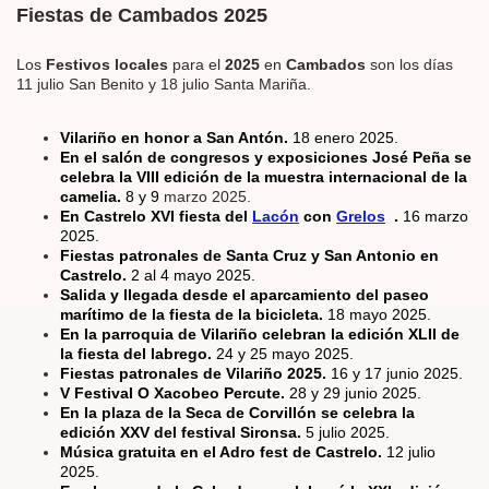
Fiestas de Cambados 2025
Los
Festivos locales
para el
2025
en
Cambados
son los días
11 julio San Benito y 18 julio Santa Mariña.
Vilariño en honor a San Antón.
18 enero 2025.
En el salón de congresos y exposiciones José Peña se
celebra la VIII edición de la muestra internacional de la
camelia.
8 y 9
marzo 2025.
En Castrelo XVI fiesta del
Lacón
con
Grelos
.
16 marzo
2025.
Fiestas patronales de Santa Cruz y San Antonio en
Castrelo.
2 al 4 mayo 2025.
Salida y llegada desde el aparcamiento del paseo
marítimo de la fiesta de la bicicleta.
18 mayo 2025.
En la parroquia de Vilariño celebran la edición XLII de
la fiesta del labrego.
24 y 25 mayo 2025.
Fiestas patronales de Vilariño 2025.
16 y 17 junio 2025.
V Festival O Xacobeo Percute.
28 y 29 junio 2025.
En la plaza de la Seca de Corvillón se celebra la
edición XXV del festival Sironsa.
5 julio 2025.
Música gratuita en el Adro fest de Castrelo.
12 julio
2025.