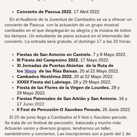
Concierto de Pascua 2022.
17 Abril 2022.
​
En el Auditorio de la Juventud de Cambados se va a ofrecer un
concierto de Pascua con la actuación de un grupo musical
cambadés en el que desplegarán su alegría y la música de todos
los tiempos. Un estudiante de piano actuará en el intermedio del
concierto. La entrada será gratuita, el domingo 17 a las 20 horas.
Fiestas de San Antonio en Castrelo.
7 y 8 Mayo 2022.
III Fiesta del Campesino 2022.
17 Mayo 2022.
XI Jornadas de Puertas Abiertas de la Ruta de
los
Vinos
de las Rías Baixas.
20 al 22 Mayo 2022.
Cambados Hostórica 2022.
20 al 22 Mayo 2022.
XXXIX Fiesta del Labriego.
28 y 29 Mayo 2022.
Fiesta de las Flores de la Virgen de Lourdes.
28 y
29 Mayo 2022.
Fiestas Patronales de San Adrián y San Antonio.
16 y
17
Junio 2022.
II Fest de Percusión-O Xacobeo Percute.
25 Junio 2022.
​
El 25 de junio llega a Cambados el II fest o Xacobeo percute.
Se trata de un festival de percusión, batucada y mucho más.
Actuarán varios y diversos grupos, tendremos un taller,
sambódromo y conciertos. Las inscripciones son a partir del 1 de