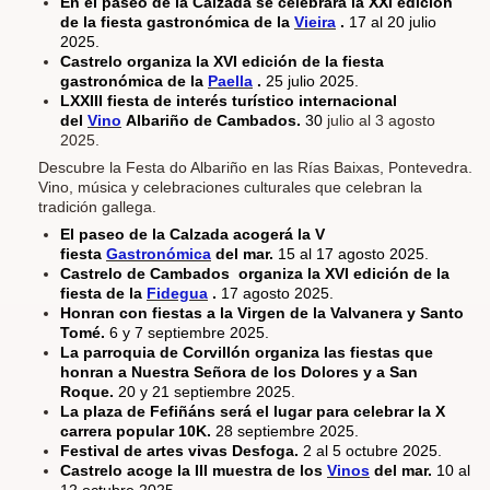
En el paseo de la Calzada se celebrará la XXI edición
de la fiesta gastronómica de la
Vieira
.
17 al 20
julio
2025.
Castrelo organiza la XVI edición de la fiesta
gastronómica de la
Paella
.
25 julio 2025.
LXXIII fiesta de interés turístico internacional
del
Vino
Albariño de Cambados.
30
julio al 3 agosto
2025.
Descubre la Festa do Albariño en las Rías Baixas, Pontevedra.
Vino, música y celebraciones culturales que celebran la
tradición gallega.
El paseo de la Calzada acogerá la V
fiesta
Gastronómica
del mar.
15 al 17 agosto 2025.
Castrelo de Cambados organiza la XVI edición de la
fiesta de la
Fidegua
.
17 agosto 2025.
Honran con fiestas a la Virgen de la Valvanera y Santo
Tomé.
6 y 7 septiembre 2025.
La parroquia de Corvillón organiza las fiestas que
honran a Nuestra Señora de los Dolores y a San
Roque.
20 y 21 septiembre 2025.
La plaza de Fefiñáns será el lugar para celebrar la X
carrera popular 10K.
28 septiembre 2025.
Festival de artes vivas Desfoga.
2 al 5 octubre 2025.
Castrelo acoge la III muestra de los
Vinos
del mar.
10 al