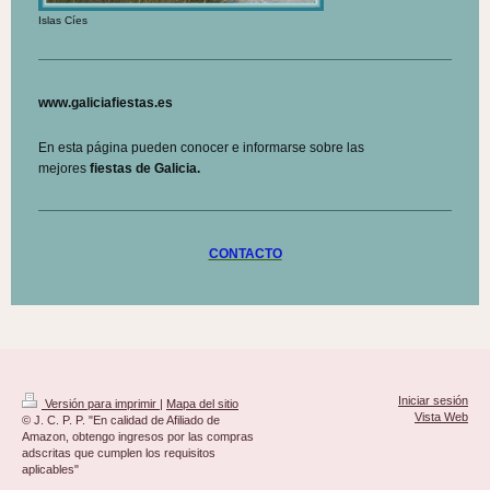
Islas Cíes
www.galiciafiestas.es
En esta página pueden conocer e informarse sobre las
mejores
fiestas de Galicia.
CONTACTO
Iniciar sesión
Versión para imprimir
|
Mapa del sitio
Vista Web
© J. C. P. P. "En calidad de Afiliado de
Amazon, obtengo ingresos por las compras
adscritas que cumplen los requisitos
aplicables"