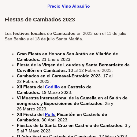
Precio Vino Albariño
Fiestas de Cambados 2023
Los
festivos locales
de
Cambados
en 2023 son el 11 de julio
San Benito y el 18 de julio Santa Mariña.
Gran Fiesta en Honor a San Antón en Vilariño de
Cambados.
21 Enero 2023.
Fiesta de la Virgen de Lourdes y Santa Bernardette de
Corvillón en Cambados.
10 al 12
Febrero 2023.
Cambados en el Carnaval-Entroido 2023.
17 al
22 Febrero 2023.
XII Fiesta del
Codillo
en Castrelo de
Cambados.
19 Marzo 2023.
VI Muestra Internacional de la Camelia en el Salón de
congresos y Exposiciones de Cambados.
25 y
26 Marzo 2023.
XII Fiesta del
Pollo
Picantón en Castrelo de
Cambados.
30 Abril 2023.
Fiestas de la Santa Cruz en Castrelo de Cambados.
3 y
5 al 7 Mayo 2023.
O Adro Fest en Castrelo de Cambados.
12 Mayo 2023.