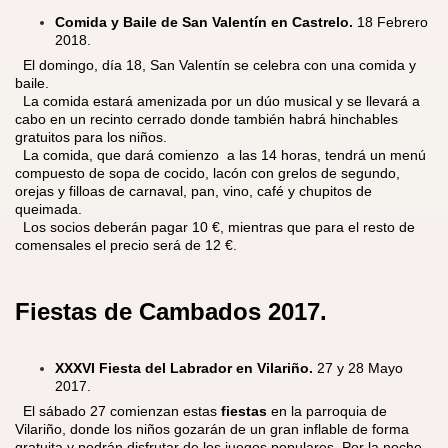
Comida y Baile de San Valentín en Castrelo.
18 Febrero
2018.
​ El domingo, día 18, San Valentín se celebra con una comida y
baile.
La comida estará amenizada por un dúo musical y se llevará a
cabo en un recinto cerrado donde también habrá hinchables
gratuitos para los niños.
La comida, que dará comienzo a las 14 horas, tendrá un menú
compuesto de sopa de cocido, lacón con grelos de segundo,
orejas y filloas de carnaval, pan, vino, café y chupitos de
queimada.
Los socios deberán pagar 10 €, mientras que para el resto de
comensales el precio será de 12 €.
Fiestas de Cambados
2017.
XXXVI Fiesta del Labrador en Vilariño.
27 y 28 Mayo
2017.
​
El sábado 27 comienzan estas
fiestas
en la parroquia de
Vilariño, donde los niños gozarán de un gran inflable de forma
gratuita y podrán disfrutar de los juegos populares. Por la noche