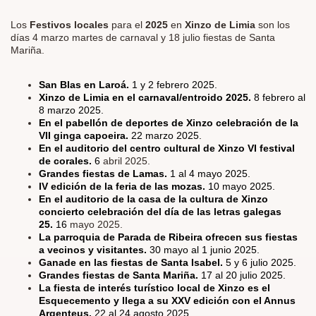
Los
Festivos locales
para el
2025
en
Xinzo de Limia
son los
días 4 marzo martes de carnaval y 18 julio fiestas de Santa
Mariña.
San Blas en Laroá.
1 y 2 febrero 2025.
Xinzo de Limia en el carnaval/entroido 2025.
8 febrero al
8 marzo 2025.
En el pabellón de deportes de Xinzo celebración de la
VII ginga capoeira.
22 marzo 2025.
En el auditorio del centro cultural de Xinzo VI festival
de corales.
6
abril 2025.
Grandes fiestas de Lamas.
1 al 4 mayo 2025.
IV edición de la feria de las mozas.
10 mayo 2025.
En el auditorio de la casa de la cultura de Xinzo
concierto celebración del día de las letras galegas
25.
16
mayo 2025.
La parroquia de Parada de Ribeira ofrecen sus fiestas
a vecinos y visitantes.
30
mayo al 1 junio 2025.
Ganade en las fiestas de Santa Isabel.
5 y 6 julio 2025.
Grandes fiestas de Santa Mariña.
17 al 20 julio 2025.
La fiesta de interés turístico local de Xinzo es el
Esquecemento y llega a su XXV edición con el Annus
Argenteus.
22 al 24 agosto 2025.