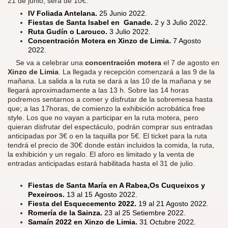
21 de junio, será de 10€.
IV Foliada Antelana.
25 Junio 2022.
Fiestas de Santa Isabel en Ganade.
2 y 3 Julio 2022.
Ruta Gudín o Larouco.
3 Julio 2022.
Concentración Motera en Xinzo de Limia.
7 Agosto
2022.
​
Se va a celebrar una
concentración motera
el 7 de agosto en
Xinzo de Limia
. La llegada y recepción comenzará a las 9 de la
mañana. La salida a la ruta se dará a las 10 de la mañana y se
llegará aproximadamente a las 13 h. Sobre las 14 horas
podremos sentarnos a comer y disfrutar de la sobremesa hasta
que; a las 17horas, de comienzo la exhibición acrobática free
style. Los que no vayan a participar en la ruta motera, pero
quieran disfrutar del espectáculo, podrán comprar sus entradas
anticipadas por 3€ o en la taquilla por 5€. El ticket para la ruta
tendrá el precio de 30€ donde están incluidos la comida, la ruta,
la exhibición y un regalo. El aforo es limitado y la venta de
entradas anticipadas estará habilitada hasta el 31 de julio.
Fiestas de Santa María en A Rabea,Os Cuqueixos y
Pexeiroos.
13 al 15 Agosto 2022.
Fiesta del Esquecemento 2022.
19 al 21 Agosto 2022.
Romería de la Sainza.
23 al 25 Setiembre 2022.
Samaín 2022 en Xinzo de Limia.
31 Octubre 2022.