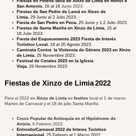
Fiestas en Piñeira Seca de Xinzo de Limia en Honor a
San Antonio.
16 al 18
Junio 2023.
Fiestas de San Pedro de Laroá en Xinzo de
Limia.
29 Junio al 2 Julio 2023.
Fiesta de San Pedro en Pena.
29 Junio y 1,2 Julio 2023.
Fiestas de Santa Mariña en Xinzo de Limia.
15 al
18 Julio 2023.
Fiesta del Esquecemento 2023 Fiesta de Interés
Turístico Local.
18 al 20 Agosto 2023.
Caminata Contra la Violencia de Género 2023 en Xinzo
de Limia.
25 Noviembre 2023.
Festival de Corales 2023 en la Iglesia
Vieja.
26 Noviembre 2023.
Fiestas de Xinzo de Limia
2022
Para el 2022 en
Xinzo de Limia
es
festivo
local el 1 de marzo
Martes de Carnaval y el 18 de julio Santa Mariña.
Cross Popular de Antioquía en el Hipódromo de
Antela.
6 Febrero 2022.
Entroido/Carnaval 2022 de Interes Turistico
Internacional.
25 Febrero al 1 Marzo 2022.