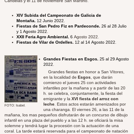
Candelas y el 11 de noviembre San Martiño.
XIV Subida del Campeonato de Galicia de
Montaña.
12 Junio 2022.
Fiestas de San Pedro Fiz en Pardeconde.
26 al 28 Julio
y 1 Agosto 2022.
XXII Feria Agro Ambiental.
6
Agosto 2022.
Fiestas de Vilar de Ordelles.
12 al 14 Agosto 2022.
Grandes Fiestas en Esgos.
25 al 29 Agosto
2022.
​
Grandes fiestas en honor a San Vítores,
en la localidad de
Esgos
, que darán
comienzo el jueves 25 con actividades
infantiles por la mañana y a partir de las 20
h. se celebra, conjuntamente, la fiesta del
emigrante y la
XVI fiesta del arroz con
leche
. Estos actos estarán amenizados por
FOTO: Isabel.
una charanga. El viernes 26, a las 11 de la
mañana, los mas pequeños disfrutarán de un concurso de dibujo
infantil en una plaza del pueblo y a las 12 h. se oficiará la misa
solemne y tendrá lugar la procesión con la actuación de una
coral. La tarde estará reservada para el campeonato de natación