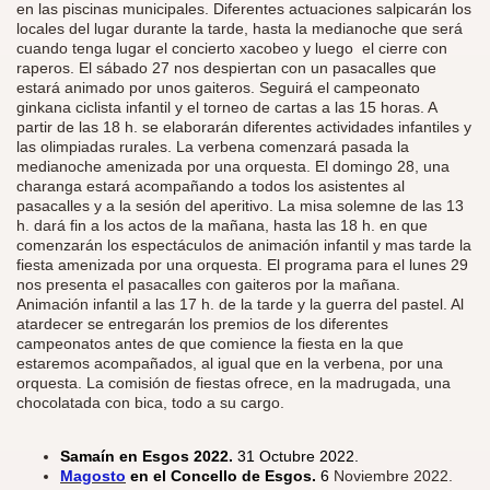
en las piscinas municipales. Diferentes actuaciones salpicarán los
locales del lugar durante la tarde, hasta la medianoche que será
cuando tenga lugar el concierto xacobeo y luego el cierre con
raperos. El sábado 27 nos despiertan con un pasacalles que
estará animado por unos gaiteros. Seguirá el campeonato
ginkana ciclista infantil y el torneo de cartas a las 15 horas. A
partir de las 18 h. se elaborarán diferentes actividades infantiles y
las olimpiadas rurales. La verbena comenzará pasada la
medianoche amenizada por una orquesta. El domingo 28, una
charanga estará acompañando a todos los asistentes al
pasacalles y a la sesión del aperitivo. La misa solemne de las 13
h. dará fin a los actos de la mañana, hasta las 18 h. en que
comenzarán los espectáculos de animación infantil y mas tarde la
fiesta amenizada por una orquesta. El programa para el lunes 29
nos presenta el pasacalles con gaiteros por la mañana.
Animación infantil a las 17 h. de la tarde y la guerra del pastel. Al
atardecer se entregarán los premios de los diferentes
campeonatos antes de que comience la fiesta en la que
estaremos acompañados, al igual que en la verbena, por una
orquesta. La comisión de fiestas ofrece, en la madrugada, una
chocolatada con bica, todo a su cargo.
Samaín en Esgos 2022.
31 Octubre 2022.
Magosto
en el Concello de Esgos.
6
Noviembre 2022.