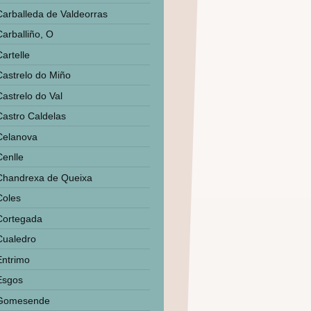
Carballeda de Valdeorras
Carballiño, O
artelle
Castrelo do Miño
Castrelo do Val
Castro Caldelas
Celanova
Cenlle
Chandrexa de Queixa
Coles
Cortegada
Cualedro
Entrimo
Esgos
Gomesende