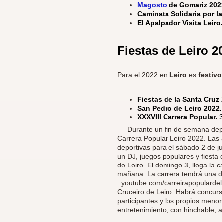
Magosto
de Gomariz 202
Caminata Solidaria por l
El Apalpador Visita Leiro
Fiestas de Leiro
2
Para el 2022 en
Leiro
es
festiv
Fiestas de la Santa Cruz
San Pedro de Leiro 2022
XXXVIII Carrera Popular.
​
Durante un fin de semana depo
Carrera Popular Leiro 2022. Las
deportivas para el sábado 2 de jul
un DJ, juegos populares y fiesta 
de Leiro. El domingo 3, llega la 
mañana. La carrera tendrá una di
: youtube.com/carreirapopulardele
Cruceiro de Leiro. Habrá concurso
participantes y los propios menor
entretenimiento, con hinchable, a