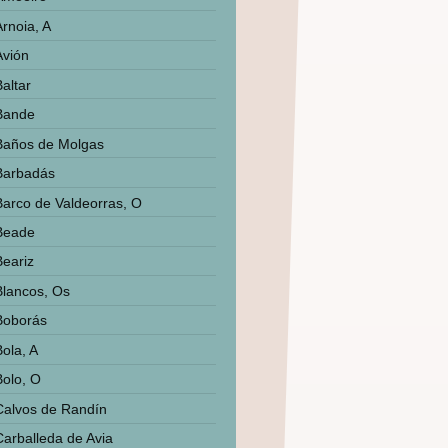
Arnoia, A
Avión
altar
Bande
Baños de Molgas
Barbadás
Barco de Valdeorras, O
Beade
Beariz
Blancos, Os
Boborás
Bola, A
Bolo, O
Calvos de Randín
Carballeda de Avia