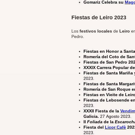
Gomariz Celebra su
Mag
Fiestas de Leiro 2023
Los
festivos locales
de
Leiro
en
Pedro.
Fiestas en Honor a Santa
Romería del Coto de Sant
Fiestas de San Pedro 202
XXXIX Carrera Popular de
Fiestas de Santa Mariña 
2023.
Fiestas de Santa Margari
Romería de San Roque en
Fiestas en Vieite de Lei
Fiestas de Lebosende en
2023.
XXXII Fiesta de la
Vendim
Galicia.
27 Agosto 2023.
II
Foliada
de la
Escaroch
Fiesta del
Licor Cafè
202
2023.