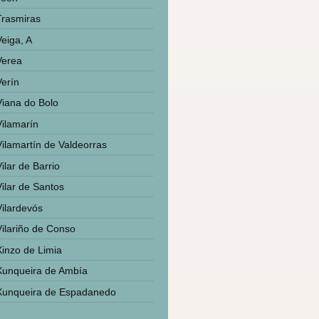
Trasmiras
Veiga, A
Verea
Verín
Viana do Bolo
Vilamarín
Vilamartín de Valdeorras
ilar de Barrio
Vilar de Santos
Vilardevós
Vilariño de Conso
Xinzo de Limia
Xunqueira de Ambía
Xunqueira de Espadanedo