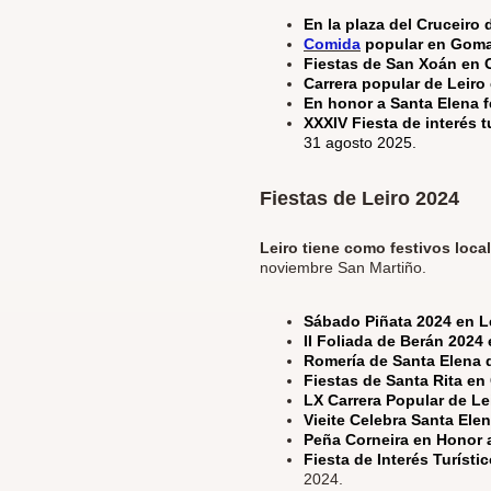
En la plaza del Cruceiro
Comida
popular en Gomar
Fiestas de San Xoán en 
Carrera popular de Leiro
En honor a Santa Elena f
XXXIV Fiesta de interés tu
31 agosto 2025.
Fiestas de Leiro 2024
Leiro tiene como festivos loca
noviembre San Martiño.
Sábado Piñata 2024 en L
II Foliada de Berán 2024 
Romería de Santa Elena d
Fiestas de Santa Rita en
LX Carrera Popular de Le
Vieite Celebra Santa Ele
Peña Corneira en Honor 
Fiesta de Interés Turísti
2024.