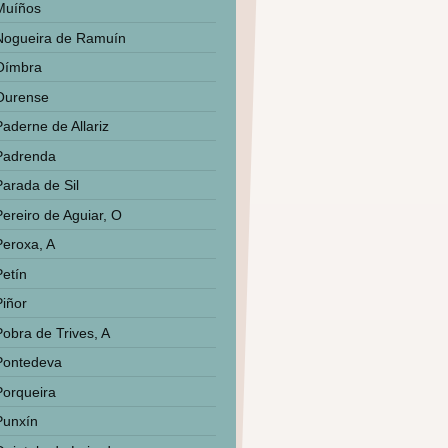
Muíños
Nogueira de Ramuín
Oímbra
Ourense
Paderne de Allariz
Padrenda
Parada de Sil
Pereiro de Aguiar, O
Peroxa, A
Petín
Piñor
Pobra de Trives, A
Pontedeva
Porqueira
Punxín