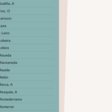
Gudiña, A
rixo, O
Larouco
Laza
Leiro
Lobeira
Lobios
Maceda
Manzaneda
Maside
Melón
Merca, A
Mezquita, A
Montederramo
Monterrei