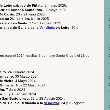
 de Leiro sábado de Piñata.
8
marzo 2025.
iz en honor a Santa Rita.
17 mayo 2025.
Os Carrís.
20 y 21 junio 2025.
 en su XLI edición.
6 julio 2025.
C
estejan en Vieite.
17 y 18 agosto 2025.
rístico de Galicia de la
Vendimia
en Leiro.
30 y
les
para el
2024
los días 3 de mayo Santa Cruz y el 11 de
eiro.
24 Febrero 2024.
en Leiro.
30 Marzo 2024.
e Vieite.
4 Mayo 2024.
 Gomariz.
18 y 22 Mayo 2024.
iro.
7
Julio 2024.
na.
17 y 18 Agosto 2024.
a San Bartolomeu.
23 al 25 Agosto 2024.
co de Galicia Dedicada a la
Vendimia
.
24 y 25
Agosto