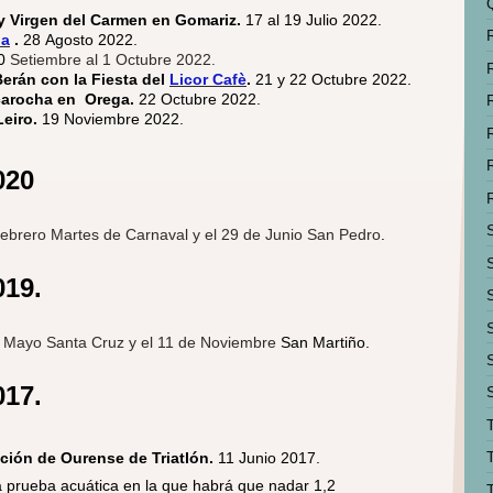
 y Virgen del Carmen en Gomariz.
17 al 19 Julio 2022.
ia
.
28 Agosto 2022.
0
Setiembre al 1 Octubre 2022.
erán con la Fiesta del
Licor Cafè
.
21 y 22 Octubre 2022.
scarocha en Orega.
22 Octubre 2022.
Leiro.
19 Noviembre 2022.
020
ebrero Martes de Carnaval y el 29 de Junio San Pedro
.
019.
e Mayo Santa Cruz y el 11 de Noviembre
San Martiño.
017.
T
ión de Ourense de Triatlón.
11 Junio 2017.
a prueba acuática en la que habrá que nadar 1,2