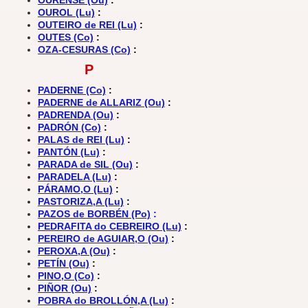
OURENSE (Ou)
:
OUROL (Lu)
:
OUTEIRO de REI (Lu)
:
OUTES (Co)
:
OZA-CESURAS (Co)
:
P
PADERNE (Co)
:
PADERNE de ALLARIZ (Ou)
:
PADRENDA (Ou)
:
PADRÓN (Co)
:
PALAS de REI (Lu)
:
PANTÓN (Lu)
:
PARADA de SIL (Ou)
:
PARADELA (Lu)
:
PÁRAMO,O (Lu)
:
PASTORIZA,A (Lu)
:
PAZOS de BORBÉN (Po)
:
PEDRAFITA do CEBREIRO (Lu)
:
PEREIRO de AGUIAR,O (Ou)
:
PEROXA,A (Ou)
:
PETÍN (Ou)
:
PINO,O (Co)
:
PIÑOR (Ou)
:
POBRA do BROLLÓN,A (Lu)
: