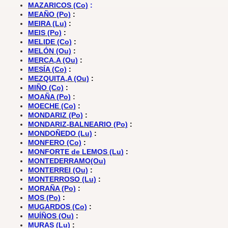
MAZARICOS (Co)
:
MEAÑO (Po)
:
MEIRA (Lu)
:
MEIS (Po)
:
MELIDE (Co)
:
MELÓN (Ou)
:
MERCA,A (Ou)
:
MESÍA (Co)
:
MEZQUITA,A (Ou)
:
MIÑO (Co)
:
MOAÑA (Po)
:
MOECHE (Co)
:
MONDARIZ (Po)
:
MONDARIZ-BALNEARIO (Po)
:
MONDOÑEDO (Lu)
:
MONFERO (Co)
:
MONFORT
E de LEMOS (Lu
)
:
MONTEDERRAMO(Ou)
MONTERREI (Ou)
:
MONTERROSO (Lu)
:
MORAÑA (Po)
:
MOS (Po)
:
MUGARDOS (Co)
:
MUÍÑOS (Ou)
:
MURAS (Lu)
: