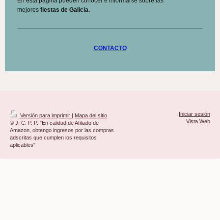
En esta página pueden conocer e informarse sobre las
mejores
fiestas de Galicia.
CONTACTO
Iniciar sesión
Versión para imprimir
|
Mapa del sitio
Vista Web
© J. C. P. P. "En calidad de Afiliado de
Amazon, obtengo ingresos por las compras
adscritas que cumplen los requisitos
aplicables"