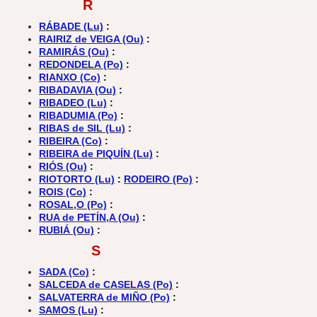
R
RÁBADE (Lu)
:
RAIRIZ de VEIGA (Ou)
:
RAMIRÁS (Ou)
:
REDONDELA (Po)
:
RIANXO (Co)
:
RIBADAVIA (Ou)
:
RIBADEO (Lu)
:
RIBADUMIA (Po)
:
RIBAS de SIL (Lu)
:
RIBEIRA (Co)
:
RIBEIRA de PIQUÍN (Lu)
:
RIÓS (Ou)
:
RIOTORTO (Lu)
:
RODEIRO (Po)
:
ROIS (Co)
:
ROSAL,O (Po)
:
RUA de PETÍN,A (Ou)
:
RUBIÁ (Ou)
:
S
SADA (Co)
:
SALCEDA de CASELAS (Po)
:
SALVATERRA de MIÑO (Po)
:
SAMOS (Lu)
: