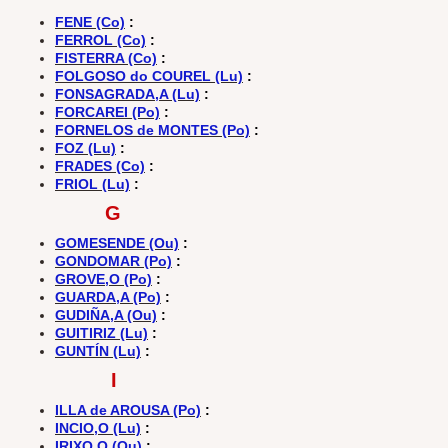
FENE (Co)
:
FERROL (Co)
:
FISTERRA (Co)
:
FOLGOSO do COUREL (Lu)
:
FONSAGRADA,A (Lu)
:
FORCAREI (Po)
:
FORNELOS de MONTES (Po)
:
FOZ (Lu)
:
FRADES (Co)
:
FRIOL (Lu)
:
G
GOMESENDE (Ou)
:
GONDOMAR (Po)
:
GROVE,O (Po)
:
GUARDA,A (Po)
:
GUDIÑA,A (Ou)
:
GUITIRIZ (Lu)
:
GUNTÍN (Lu)
:
I
ILLA de AROUSA (Po)
:
INCIO,O (Lu)
:
IRIXO,O (Ou)
: