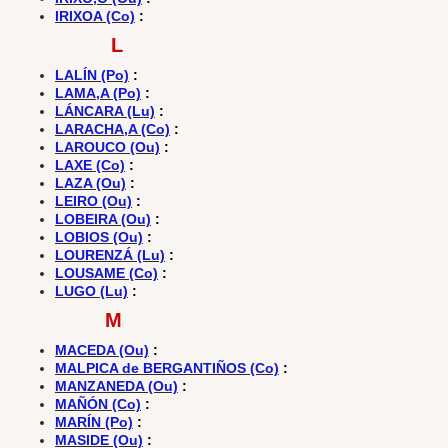
IRIXOA (Co)
:
L
LALÍN (Po)
:
LAMA,A (Po)
:
LÁNCARA (Lu)
:
LARACHA,A (Co)
:
LAROUCO (Ou)
:
LAXE (Co)
:
LAZA (Ou)
:
LEIRO (Ou)
:
LOBEIRA (Ou)
:
LOBIOS (Ou)
:
LOURENZÁ (Lu)
:
LOUSAME (Co)
:
LUGO (Lu)
:
M
MACEDA (Ou)
:
MALPICA de BERGANTIÑOS (Co)
:
MANZANEDA (Ou)
:
MAÑÓN (Co)
:
MARÍN (Po)
:
MASIDE (Ou)
: