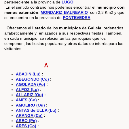
perteneciente a la provincia de
LUGO
.
En el sentido contrario nos podemos encontrar el
municipio con
menos extensión
:
MONDARIZ-BALNEARIO
con 2,3 Km2 y que
se encuentra en la provincia de
PONTEVEDRA
.
Ofrecemos el
listado
de los
municipios
de
Galicia
, ordenados
alfabéticamente y enlazados a sus respectivas fiestas. También,
en cada municipio, se relacionan las parroquias que los
componen, las fiestas populares y otros datos de interés para los
visitantes.
A
ABADÍN (Lu)
:
ABEGONDO (Co)
:
AGOLADA (Po)
:
ALFOZ (Lu)
:
ALLARIZ (Ou)
:
AMES (Co)
:
AMOEIRO (Ou)
:
ANTAS de ULLA (Lu)
:
ARANGA (Co)
:
ARBO (Po)
:
ARES (Co)
: