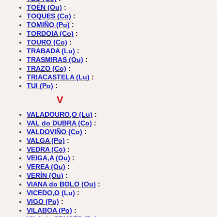
TOÉN (Ou)
:
TOQUES (Co)
:
TOMIÑO (Po)
:
TORDOIA (Co)
:
TOURO (Co)
:
TRABADA (Lu)
:
TRASMIRAS (Ou)
:
TRAZO (Co)
:
TRIACASTELA (Lu)
:
TUI (Po)
:
V
VALADOURO,O (Lu)
:
VAL do DUBRA (Co)
:
VALDOVIÑO (Co)
:
VALGA (Po)
:
VEDRA (Co)
:
VEIGA,A (Ou)
:
VEREA (Ou)
:
VERÍN (Ou)
:
VIANA do BOLO (Ou)
:
VICEDO,O (Lu)
:
VIGO (Po)
:
VILABOA (Po)
: