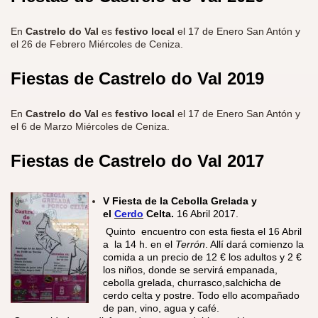
En
Castrelo do Val
es
festivo local
el
17
de Enero
San Antón y
el 2
6
de Febrero
Miércoles de Ceniza.
Fiestas de Castrelo do Val 2019
En
Castrelo do Val
es
festivo local
el
17
de Enero
San Antón y
el
6
de Marzo
Miércoles de Ceniza.
Fiestas de Castrelo do Val 2017
V Fiesta de la Cebolla Grelada y
el
Cerdo
Celta.
16 Abril 2017.
​Quinto encuentro con esta fiesta el 16 Abril
a la 14 h. en el
Terrón
. Allí dará comienzo la
comida a un precio de 12 € los adultos y 2 €
los niños, donde se servirá empanada,
cebolla grelada, churrasco,salchicha de
cerdo celta y postre. Todo ello acompañado
de pan, vino, agua y café.