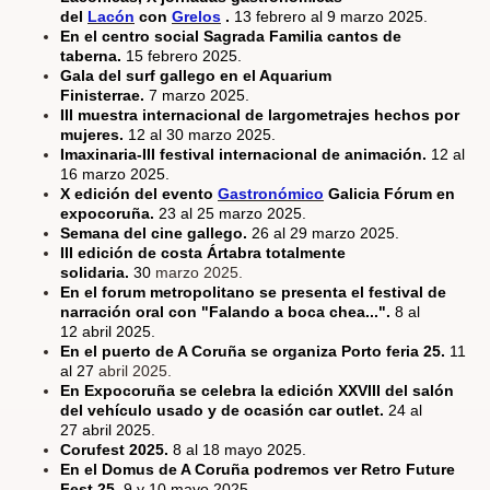
del
Lacón
con
Grelos
.
13 febrero al 9 marzo 2025.
En el centro social Sagrada Familia cantos de
taberna.
15 febrero 2025.
Gala del surf gallego en el Aquarium
Finisterrae.
7 marzo 2025.
III muestra internacional de largometrajes hechos por
mujeres.
12 al 30 marzo 2025.
Imaxinaria-III festival internacional de animación.
12 al
16 marzo 2025.
X edición del evento
Gastronómico
Galicia Fórum en
expocoruña.
23 al 25
marzo 2025.
Semana del cine gallego.
26 al 29 marzo 2025.
III edición de costa Ártabra totalmente
solidaria.
30
marzo 2025.
En el forum metropolitano se presenta el festival de
narración oral con "Falando a boca chea...".
8 al
12 abril 2025.
En el puerto de A Coruña se organiza Porto feria 25.
11
al 27
abril 2025.
En Expocoruña se celebra la edición XXVIII del salón
del vehículo usado y de ocasión car outlet.
24 al
27 abril 2025.
Corufest 2025.
8 al 18 mayo 2025.
En el Domus de A Coruña podremos ver Retro Future
Fest 25.
9 y 10 mayo 2025.