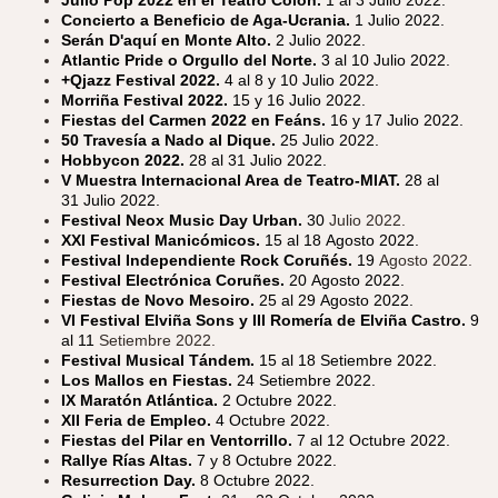
Julio Pop 2022 en el Teatro Colón.
1 al 3 Julio 2022.
Concierto a Beneficio de Aga-Ucrania.
1 Julio 2022.
Serán D'aquí en Monte Alto.
2 Julio 2022.
Atlantic Pride o Orgullo del Norte.
3 al 10 Julio 2022.
+Qjazz Festival 2022.
4 al 8 y 10 Julio 2022.
Morriña Festival 2022.
15 y 16 Julio 2022.
Fiestas del Carmen 2022 en Feáns.
16 y 17 Julio 2022.
50 Travesía a Nado al Dique.
25 Julio 2022.
Hobbycon 2022.
28 al 31 Julio 2022.
V Muestra Internacional Area de Teatro-MIAT.
28 al
31 Julio 2022.
Festival Neox Music Day Urban.
30
Julio 2022.
XXI Festival Manicómicos.
15 al 18 Agosto 2022.
Festival Independiente Rock Coruñés.
19
Agosto 2022.
Festival Electrónica Coruñes.
20 Agosto 2022.
Fiestas de Novo Mesoiro.
25 al 29 Agosto 2022.
VI Festival Elviña Sons y III Romería de Elviña Castro.
9
al 11
Setiembre 2022.
Festival Musical Tándem.
15 al 18 Setiembre 2022.
Los Mallos en Fiestas.
24 Setiembre 2022.
IX Maratón Atlántica.
2 Octubre 2022.
XII Feria de Empleo.
4 Octubre 2022.
Fiestas del Pilar en Ventorrillo.
7 al 12 Octubre 2022.
Rallye Rías Altas.
7 y 8 Octubre 2022.
Resurrection Day.
8 Octubre 2022.