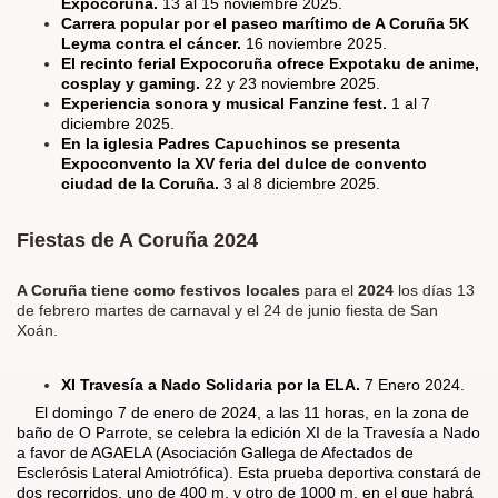
Expocoruña.
13 al 15 noviembre 2025.
Carrera popular por el paseo marítimo de A Coruña 5K
Leyma contra el cáncer.
16 noviembre 2025.
El recinto ferial Expocoruña ofrece Expotaku de anime,
cosplay y gaming.
22 y 23 noviembre 2025.
Experiencia sonora y musical Fanzine fest.
1 al 7
diciembre 2025.
En la iglesia Padres Capuchinos se presenta
Expoconvento la XV feria del dulce de convento
ciudad de la Coruña.
3 al 8 diciembre 2025.
Fiestas de A Coruña 2024
A Coruña tiene como festivos locales
para el
2024
los días 13
de febrero martes de carnaval y el 24 de junio fiesta de San
Xoán.
XI Travesía a Nado Solidaria por la ELA.
7 Enero 2024.
El domingo 7 de enero de 2024, a las 11 horas, en la zona de
baño de O Parrote, se celebra la edición XI de la Travesía a Nado
a favor de AGAELA (Asociación Gallega de Afectados de
Esclerósis Lateral Amiotrófica). Esta prueba deportiva constará de
dos recorridos, uno de 400 m. y otro de 1000 m. en el que habrá