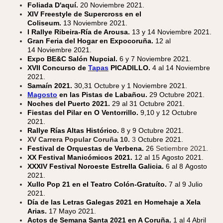
Foliada D'aquí.
20 Noviembre 2021.
XIV Freestyle de Supercross en el
Coliseum.
13 Noviembre 2021.
I Rallye Ribeira-Ría de Arousa.
13 y 14 Noviembre 2021.
Gran Feria del Hogar en Expocoruña.
12 al
14 Noviembre 2021.
Expo BE&C Salón Nupcial.
6 y 7 Noviembre 2021.
XVII Concurso de
Tapas
PICADILLO.
4 al 14 Noviembre
2021.
Samaín 2021.
30,31 Octubre y 1 Noviembre 2021.
Magosto
en las Pistas de Labañou.
29 Octubre 2021.
Noches del Puerto 2021.
29 al 31 Octubre 2021.
Fiestas del Pilar en O Ventorrillo.
9,10 y 12 Octubre
2021.
Rallye Rías Altas Histórico.
8 y 9 Octubre 2021.
XV Carrera Popular Coruña 10.
3
Octubre 2021.
Festival de Orquestas de Verbena.
26
Setiembre 2021.
XX Festival Manicómicos 2021.
12 al 15 Agosto 2021.
XXXIV Festival Noroeste Estrella Galicia.
6 al 8 Agosto
2021.
Xullo Pop 21 en el Teatro Colón-Gratuíto.
7 al 9 Julio
2021.
Día de las Letras Galegas 2021 en Homehaje a Xela
Arias.
17 Mayo 2021.
Actos de Semana Santa 2021 en A Coruña.
1 al 4 Abril