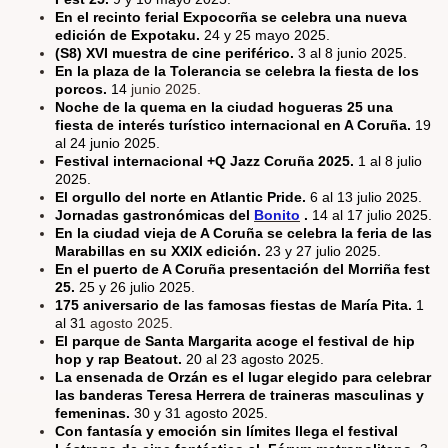
En el recinto ferial Expocorña se celebra una nueva
edición de Expotaku.
24 y 25 mayo 2025.
(S8) XVI muestra de cine periférico.
3 al 8 junio 2025.
En la plaza de la Tolerancia se celebra la fiesta de los
porcos.
14
junio 2025.
Noche de la quema en la ciudad hogueras 25 una
fiesta de interés turístico internacional en A Coruña.
19
al 24 junio 2025.
Festival internacional +Q Jazz Coruña 2025.
1 al 8 julio
2025.
El orgullo del norte en Atlantic Pride.
6 al 13 julio 2025.
Jornadas gastronómicas del
Bonito
.
14 al 17 julio 2025.
En la ciudad vieja de A Coruña se celebra la feria de las
Marabillas en su XXIX edición.
23 y 27 julio 2025.
En el puerto de A Coruña presentación del Morriña fest
25.
25 y 26 julio 2025.
175 aniversario de las famosas fiestas de María Pita.
1
al 31
agosto 2025.
El parque de Santa Margarita acoge el festival de hip
hop y rap Beatout.
20 al 23 agosto 2025.
La ensenada de Orzán es el lugar elegido para celebrar
las banderas Teresa Herrera de traineras masculinas y
femeninas.
30 y 31 agosto 2025.
Con fantasía y emoción sin límites llega el festival