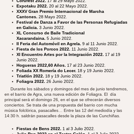
Corufest 2022.
17 al 29 Mayo 2022.
Expotaku 2022.
20 al 22 Mayo 2022.
XXXV Gran Premio Internacional de Marcha
Cantones.
28 Mayo 2022.
Festival de Danza a Favor de las Personas Refugiadas
en Galicia.
3 Junio 2022.
XL Concurso de Baile Tradicional
Xacarandaina.
5 Junio 2022.
II Feria del Automóvil en Agrela.
9 al 11 Junio 2022.
Fiesta de los Porcos 2022.
11 Junio 2022.
XI Encuentro Artes por la Integración 2022.
17 al 19
Junio 2022.
Hogueras 2022,60 Años.
17 al 23 Junio 2022.
Foliada XX Romería do Lecer.
18 y 19 Junio 2022.
Triatlón 2022.
18 y 19 Junio 2022.
Foliagra 2022.
26 Junio 2022.
​
Durante los sábados y domingos del mes de junio tendremos,
en el barrio de Agra, una nueva edición de Foliagra. El día
principal será el domingo 26, en el que se ofrecerán diversos
conciertos. Se trata de una propuesta del barrio con mucha
música folclórica, pasacalles… Entre las 12 del mediodía y las
14:30 h. saldrán pasacalles desde la plaza de las Cunchiñas.
Fiestas de Bens 2022.
1 al 3 Julio 2022.