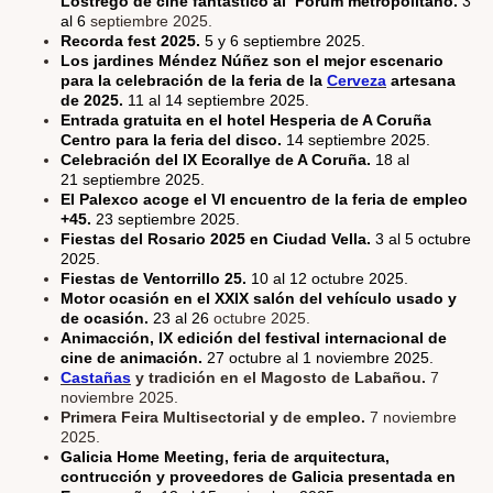
Lóstrego de cine fantástico al Fórum metropolitano.
3
al 6
septiembre 2025.
Recorda fest 2025.
5 y 6 septiembre 2025.
Los jardines Méndez Núñez son el mejor escenario
para la celebración de la feria de la
Cerveza
artesana
de 2025.
11 al 14 septiembre 2025.
Entrada gratuita en el hotel Hesperia de A Coruña
Centro para la feria del disco.
14 septiembre 2025.
Celebración del IX Ecorallye de A Coruña.
18 al
21 septiembre 2025.
El Palexco acoge el VI encuentro de la feria de empleo
+45.
23 septiembre 2025.
Fiestas del Rosario 2025 en Ciudad Vella.
3 al 5 octubre
2025.
Fiestas de Ventorrillo 25.
10 al 12 octubre 2025.
Motor ocasión en el XXIX salón del vehículo usado y
de ocasión.
23 al 26
octubre 2025.
Animacción, IX edición del festival internacional de
cine de animación.
27 octubre al 1 noviembre 2025.
Castañas
y tradición en el Magosto de Labañou.
7
noviembre 2025.
Primera Feira Multisectorial y de empleo.
7 noviembre
2025.
Galicia Home Meeting, feria de arquitectura,
contrucción y proveedores de Galicia presentada en