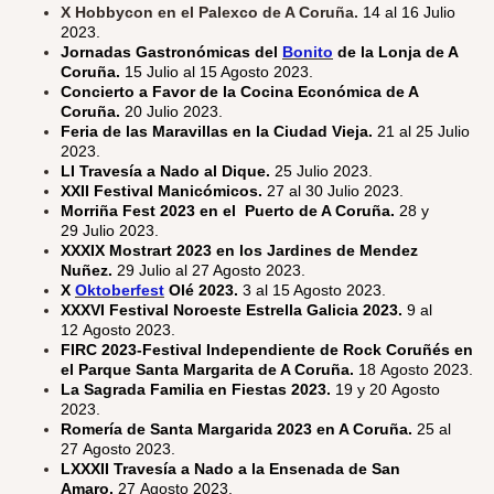
X Hobbycon en el Palexco de A Coruña.
14 al 16 Julio
2023.
Jornadas Gastronómicas del
Bonito
de la Lonja de A
Coruña.
15 Julio al 15 Agosto 2023.
Concierto a Favor de la Cocina Económica de A
Coruña.
20 Julio 2023.
Feria de las Maravillas en la Ciudad Vieja.
21 al 25 Julio
2023.
LI Travesía a Nado al Dique.
25 Julio 2023.
XXII Festival Manicómicos.
27 al 30 Julio 2023.
Morriña Fest 2023 en el Puerto de A Coruña.
28 y
29 Julio 2023.
XXXIX Mostrart 2023 en los Jardines de Mendez
Nuñez.
29 Julio al 27 Agosto 2023.
X
Oktoberfest
Olé 2023.
3 al 15 Agosto 2023.
XXXVI Festival Noroeste Estrella Galicia 2023.
9 al
12 Agosto 2023.
FIRC 2023-Festival Independiente de Rock Coruñés en
el Parque Santa Margarita de A Coruña.
18 Agosto 2023.
La Sagrada Familia en Fiestas 2023.
19 y 20 Agosto
2023.
Romería de Santa Margarida 2023 en A Coruña.
25 al
27 Agosto 2023.
LXXXII Travesía a Nado a la Ensenada de San
Amaro.
27 Agosto 2023.