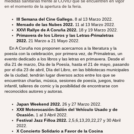
medidas sanitarias frente al COVID que se encuentren en vigor
en el momento de la apertura de la feria.
III Semana del Cine Gallego.
8 al 13 Marzo 2022.
Mercado de las Nubes 2022.
11 al 13 Marzo 2022.
XXVI Rallye de A Coruña 2022.
18 y 19 Marzo 2022.
Primavera de los Libros y las Letras-Primaletras
2022.
21 Marzo a 21 Mayo 2022.
​
En A Coruña nos proponen acercarnos a la literatura y la
poesía con la celebración, por primera vez, de Primaletras, un
evento dedicado a los libros y las letras en primavera. Desde el
día 21 de marzo, Día de la Poesía, hasta el 21 de mayo, pasando
por el día 23 de abril, Día del Libro, en las bibliotecas municipales
de la ciudad, tendrán lugar diversos actos entre los que se
encuentran charlas, música, sesiones de poesía, juegos, teatro
infantil, talleres de comic y la posibilidad de encontrarse con
reconocidos autores y autoras.
Japan Weekend 2022.
26 y 27 Marzo 2022.
XXII Motorocasión-Salón del Vehículo Usado y de
Ocasión.
1 al 3 Abril 2022.
Festival Jazz Filloa 2022.
2,5,6,13,20,22,27 y 30 Abril
2022.
X Concierto Solidario a Favor de la Cocina