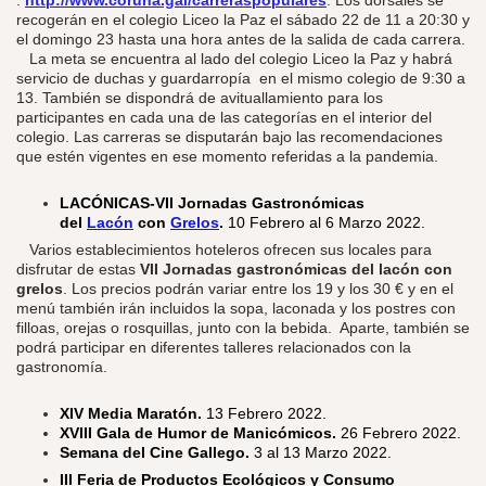
:
http://www.coruna.gal/carreraspopulares
. Los dorsales se
recogerán en el colegio Liceo la Paz el sábado 22 de 11 a 20:30 y
el domingo 23 hasta una hora antes de la salida de cada carrera.
La meta se encuentra al lado del colegio Liceo la Paz y habrá
servicio de duchas y guardarropía en el mismo colegio de 9:30 a
13. También se dispondrá de avituallamiento para los
participantes en cada una de las categorías en el interior del
colegio. Las carreras se disputarán bajo las recomendaciones
que estén vigentes en ese momento referidas a la pandemia.
LACÓNICAS-VII Jornadas Gastronómicas
del
Lacón
con
Grelos
.
10 Febrero al 6 Marzo 2022.
​
Varios establecimientos hoteleros ofrecen sus locales para
disfrutar de estas
VII Jornadas gastronómicas del lacón con
grelos
. Los precios podrán variar entre los 19 y los 30 € y en el
menú también irán incluidos la sopa, laconada y los postres con
filloas, orejas o rosquillas, junto con la bebida. Aparte, también se
podrá participar en diferentes talleres relacionados con la
gastronomía.
XIV Media Maratón.
13 Febrero 2022.
XVIII Gala de Humor de Manicómicos.
26 Febrero 2022.
Semana del Cine Gallego.
3 al 13 Marzo 2022.
III Feria de Productos Ecológicos y Consumo