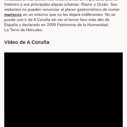
histórico y sus principales playas urbanas: Riazor y Orzán. Sus
visitantes no pueden renunciar al placer gastronómico de comer
mariscos
en un entorno que no les dejará indiferentes. No se
puede uno ir de A Coruña sin ver el tercer faro más alto de
España y declarado en 2009 Patrimonio de la Humanidad:
La Torre de Hércules.
Vídeo de A Coruña