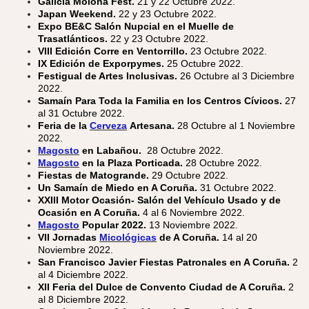
Galicia Molona Fest.
21 y 22 Octubre 2022.
Japan Weekend.
22 y 23 Octubre 2022.
Expo BE&C Salón Nupcial en el Muelle de
Trasatlánticos.
22 y 23 Octubre 2022.
VIII Edición Corre en Ventorrillo.
23 Octubre 2022.
IX Edición de Exporpymes.
25 Octubre 2022.
Festigual de Artes Inclusivas.
26 Octubre al 3 Diciembre
2022.
Samaín Para Toda la Familia en los Centros Cívicos.
27
al 31 Octubre 2022.
Feria de la
Cerveza
Artesana.
28 Octubre al 1 Noviembre
2022.
Magosto
en Labañou.
28 Octubre 2022.
Magosto
en la Plaza Porticada.
28 Octubre 2022.
Fiestas de Matogrande.
29 Octubre 2022.
Un Samaín de Miedo en A Coruña.
31 Octubre 2022.
XXIII Motor Ocasión- Salón del Vehículo Usado y de
Ocasión en A Coruña.
4 al 6 Noviembre 2022.
Magosto
Popular 2022.
13 Noviembre 2022.
VII Jornadas
Micológicas
de A Coruña.
14 al 20
Noviembre 2022.
San Francisco Javier Fiestas Patronales en A Coruña.
2
al 4 Diciembre 2022.
XII Feria del Dulce de Convento Ciudad de A Coruña.
2
al 8 Diciembre 2022.