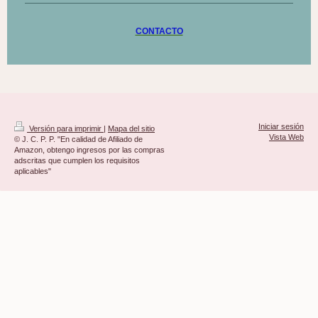
CONTACTO
Iniciar sesión
Versión para imprimir
|
Mapa del sitio
Vista Web
© J. C. P. P. "En calidad de Afiliado de
Amazon, obtengo ingresos por las compras
adscritas que cumplen los requisitos
aplicables"