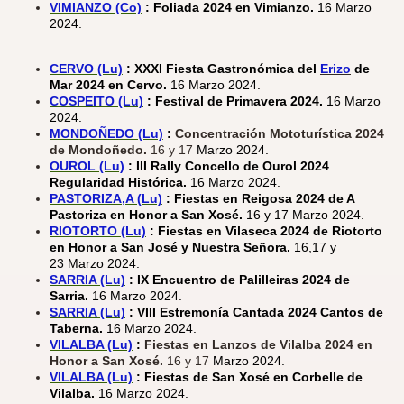
VIMIANZO (Co)
:
Foliada 2024 en Vimianzo.
16 Marzo
2024.
CERVO (Lu)
: XXXI Fiesta Gastronómica del
Erizo
de
Mar 2024 en Cervo.
16 Marzo 2024.
COSPEITO (Lu)
: Festival de Primavera 2024.
16 Marzo
2024.
MONDOÑEDO (Lu)
:
Concentración Mototurística 2024
de Mondoñedo.
16 y 17
Marzo 2024.
OUROL (Lu)
: III Rally Concello de Ourol 2024
Regularidad Histórica.
16 Marzo 2024.
PASTORIZA,A (Lu)
: Fiestas en Reigosa 2024 de A
Pastoriza en Honor a San Xosé.
16 y 17 Marzo 2024.
RIOTORTO (Lu)
: Fiestas en Vilaseca 2024 de Riotorto
en Honor a San José y Nuestra Señora.
16,17 y
23 Marzo 2024.
SARRIA (Lu)
: IX Encuentro de Palilleiras 2024 de
Sarria.
16 Marzo 2024.
SARRIA (Lu)
:
VIII Estremonía Cantada 2024 Cantos de
Taberna.
16 Marzo 2024.
VILALBA (Lu)
:
Fiestas en Lanzos de Vilalba 2024 en
Honor a San Xosé.
16 y 17
Marzo 2024.
VILALBA (Lu)
:
Fiestas de San Xosé en Corbelle de
Vilalba.
16 Marzo 2024.