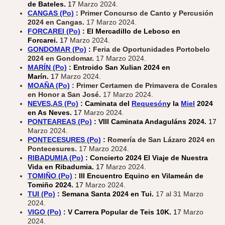
de Bateles.
17
Marzo 2024.
CANGAS (Po)
:
Primer Concurso de Canto y Percusión
2024 en Cangas.
17 Marzo 2024.
FORCAREI (Po)
: El Mercadillo de Leboso en
Forcarei.
17
Marzo 2024.
GONDOMAR (Po)
:
Feria de Oportunidades Portobelo
2024 en Gondomar.
17 Marzo 2024.
MARÍN (Po)
: Entroido San Xulian 2024 en
Marín.
17
Marzo 2024.
MOAÑA (Po)
: Primer Certamen de Primavera de Corales
en Honor a San José.
17 Marzo 2024.
NEVES,AS (Po)
: Caminata del
Requesón
y la
Miel
2024
en As Neves.
17
Marzo 2024.
PONTEAREAS (Po)
: VIII Caminata Andaguláns 2024.
17
Marzo 2024.
PONTECESURES (Po)
:
Romería de San Lázaro 2024 en
Pontecesures.
17 Marzo 2024.
RIBADUMIA (Po)
: Concierto 2024 El Viaje de Nuestra
Vida en Ribadumia.
17
Marzo 2024.
TOMIÑO (Po)
: III Encuentro Equino en Vilameán de
Tomiño 2024.
17
Marzo 2024.
TUI (Po)
: Semana Santa 2024 en Tui.
17 al 31 Marzo
2024.
VIGO (Po)
: V Carrera Popular de Teis 10K.
17
Marzo
2024.