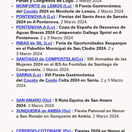
Ferias y Congresos de Lugo.
2 Marzo 2024.
MONFORT
E de LEMOS (Lu
)
: II Fiesta Gastronómica
del
Cocido
2024 en Monforte de Lemos.
2 Marzo 2024.
PONTENOVA,A (Lu)
: Fiestas del Santo Anxo de Sanxés
2024 en A Pontenova.
2 Marzo 2024.
PONTENOVA,A (Lu)
:
Copa de España de Descenso de
Aguas Bravas 2024 Campeonato Gallego Sprint en A
Pontenova.
2 y 3 Marzo 2024.
RIBAS de SIL (Lu)
: Feria de Oportunidades Xeoparque
en el Pabellón Municipal de San Clodio 2024.
2 y
3 Marzo 2024.
SANTIAGO de COMPOSTELA(Co)
: XXI Jornadas de las
Mujeres 2024 en el IES As Fontiñas de Santiago de
Compostela.
2
Marzo 2024.
SARRIA (Lu)
: XVI Fiesta Gastronómica
del
Cocido
de
Cerdo
Celta 2024 en Sarria.
2 y 3 Marzo
2024.
SAN AMARO (Ou)
: II Ruta Equina de San Amaro
2024.
2 Marzo 2024.
XUNQUEIRA de AMBÍA (Ou)
:
Fiesta Patronal en Honor
a San Román en Xunqueira de Ambía.
2
Marzo 2024.​
CERDEDO-COTOBADE (Po)
: Fiestas 2024 en Honor al