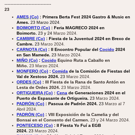
-------------------------------
23
AMES (Co)
: Primera Berta Fest 2024 Gastro & Music en
Ames.
23 Marzo 2024.
BOIMORTO (Co)
: Feria MAGRECO 2024 en
Boimorto.
23 y 24
Marzo 2024.
CAMBRE (Co)
: Fiesta de la Juventud 2024 en Brexo de
Cambre.
23
Marzo 2024.
CARNOTA (Co)
: II Encontro Popular del
Cocido
2024
en San Mamede.
23
Marzo 2024.
MIÑO (Co)
:
Cocido
Equino Ruta a Caballo en
Miño.
23 Marzo 2024.
MONFERO (Co)
:
Comida
de la Comisión de Fiestas del
Val de Xestoso 2024.
23
Marzo 2024.
ORDES (Co)
:
III Fiesta de la Rana de Santo Antón en
Lesta de Ordes 2024.
23 Marzo 2024.
ORTIGUEIRA (Co)
:
Cena
de Generaciones 2024 en el
Puerto de Espasante de Ortigueira.
23
Marzo 2024.
PADRÓN (Co)
: Pascua de Padrón 2024.
23
Marzo al 7
Abril 2024.
PADRÓN (Co)
:
VIII Exposición de la Camelia y del
Bonsai en el Convento del Carmen.
23 y 24 Marzo 2024.
PONTECESO (Co)
: II Fiesta Yo Fuí a EGB
2024.
23
Marzo 2024.