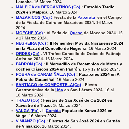
Laracha.
16 Marzo 2024.
MALPICA de BERGANTIÑOS (Co)
: Entroido Tardío
2024 en Malpica.
16 Marzo 2024.
MAZARICOS (Co)
:
Fiesta de la
Paparota
en el Campo
de la Fiesta de Coiro en Mazaricos 2024.
16
Marzo
2024.
MOECHE (Co)
:
VI Feria del
Queso
de Moeche 2024.
16
y 17
Marzo 2024.
NEGREIRA (Co)
: II Remember Movida Nicrariense 2024
en la Plaza del Concello de Negreira.
16 Marzo 2024.
ORDES (Co)
:
VI Trofeo Concello de Ordes de Patinaje
Artístico 2024.
16
Marzo 2024.
PADRÓN (Co)
: II Mercadillo de Recambios de Motos y
coches Clásicos 2024 en Padrón.
16 y 17 Marzo 2024.
POBRA do CARAMIÑAL,A (Co)
: Pasabares 2024 en A
Pobra do Caramiñal.
16 Marzo 2024.
SANTIAGO de COMPOSTELA(Co)
: Fiesta
Gastronómica de la
Uña
en San Lázaro 2024.
16 al
18
Marzo 2024.
TRAZO (Co)
: Fiestas de San Xosé de Oa 2024 en
Xavestre de Trazo.
16 Marzo 2024.
VALGA (Po)
: II
Comida
Popular de Xanza 2024 en
Valga.
16 Marzo 2024.
VIMIANZO (Co)
: Fiestas de San José 2024 en Carnés
de Vimianzo.
16 Marzo 2024.