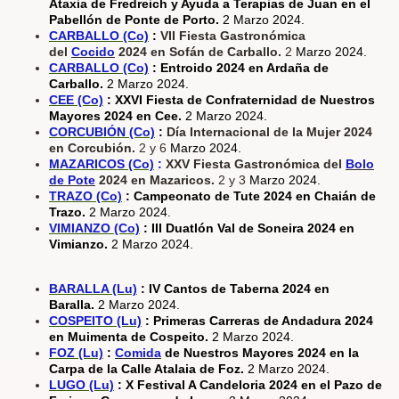
Ataxia de Fredreich y Ayuda a Terapias de Juan en el
Pabellón de Ponte de Porto.
2
Marzo 2024.
CARBALLO (Co)
:
VII Fiesta Gastronómica
del
Cocido
2024 en Sofán de Carballo.
2
Marzo 2024.
CARBALLO (Co)
:
Entroido 2024 en Ardaña de
Carballo.
2 Marzo 2024.
CEE (Co)
: XXVI Fiesta de Confraternidad de Nuestros
Mayores 2024 en Cee.
2 Marzo 2024.
CORCUBIÓN (Co)
:
Día Internacional de la Mujer 2024
en Corcubión.
2 y 6
Marzo 2024.
MAZARICOS (Co)
:
XXV Fiesta Gastronómica del
Bolo
de Pote
2024 en Mazaricos.
2 y 3
Marzo 2024.
TRAZO (Co)
: Campeonato de Tute 2024 en Chaián de
Trazo.
2 Marzo 2024.
VIMIANZO (Co)
: III Duatlón Val de Soneira 2024 en
Vimianzo.
2 Marzo 2024.
BARALLA (Lu)
: IV Cantos de Taberna 2024 en
Baralla.
2 Marzo 2024.
COSPEITO (Lu)
: Primeras Carreras de Andadura 2024
en Muimenta de Cospeito.
2 Marzo 2024.
FOZ (Lu)
:
Comida
de Nuestros Mayores 2024 en la
Carpa de la Calle Atalaia de Foz.
2 Marzo 2024.
LUGO (Lu)
: X Festival A Candeloria 2024 en el Pazo de