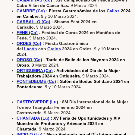
Cabo Vilán de Camariñas.
9 Marzo 2024.
CAMBRE (Co)
: Fiesta Gastronómica de los
Callos
2024
en Cambre.
9 y 10
Marzo 2024.
CARBALLO (Co)
:
Sísamo Fest 2024 en
Carballo.
9 Marzo 2024.
FENE (Co)
: Festival de Coros 2024 en Maniños de
Fene.
9 Marzo 2024.
ORDES (Co)
:
Fiesta Gastronómica
del
Lacón
con
Grelos
2024 en Ordes.
9 y 10
Marzo
2024.
OROSO (Co)
: Tarde de Baile de los Mayores 2024 en
Oroso.
9
Marzo 2024.
ORTIGUEIRA (Co)
: Actividades del Día de la Mujer
Trabajadora 2024 en Ortigueira.
9
Marzo 2024.
PONTEDEUME (Co)
: Salón de Bodas Solidario 2024 en
Pontedeume.
9 y 10
Marzo 2024.
CASTROVERDE (Lu)
:
8M Día Internacional de la Mujer
Torneo Triangular Femenino 2024 en
Castroverde.
9 Marzo 2024.
CHANTADA (Lu)
: XV Feria de Oportunidades y XIV
Muestra de Productos y Artesanía 2024 en
Chantada.
9
Marzo 2024.
INCIO,O (Lu)
: Mesa Redonda por el Día Internacional