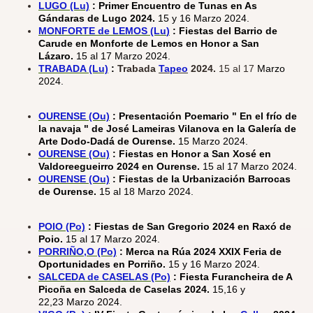
LUGO (Lu)
:
Primer Encuentro de Tunas en As
Gándaras de Lugo 2024.
15 y 16 Marzo 2024.
MONFORT
E de LEMOS (Lu
)
: Fiestas del Barrio de
Carude en Monforte de Lemos en Honor a San
Lázaro.
15 al 17 Marzo 2024.
TRABADA (Lu)
:
Trabada
Tapeo
2024.
15 al 17
Marzo
2024.
OURENSE (Ou)
: Presentación Poemario " En el frío de
la navaja " de José Lameiras Vilanova en la Galería de
Arte Dodo-Dadá de Ourense.
15 Marzo 2024.
OURENSE (Ou)
: Fiestas en Honor a San Xosé en
Valdoreegueirro 2024 en Ourense.
15 al 17 Marzo 2024.
OURENSE (Ou)
:
Fiestas de la Urbanización Barrocas
de Ourense.
15 al 18 Marzo 2024.
POIO (Po)
: Fiestas de San Gregorio 2024 en Raxó de
Poio.
15 al 17 Marzo 2024.
PORRIÑO,O (Po)
: Merca na Rúa 2024 XXIX Feria de
Oportunidades en Porriño.
15 y 16 Marzo 2024.
SALCEDA de CASELAS (Po)
: Fiesta Furancheira de A
Picoña en Salceda de Caselas 2024.
15,16 y
22,23 Marzo 2024.