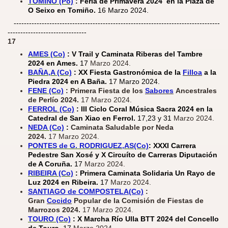
TOMIÑO (Po)
:
Feria de Primavera 2024 en la Plaza de
O Seixo en Tomiño.
16 Marzo 2024.
---------------------------------------------------------------------------------
-------------------------------
17
AMES (Co)
: V Trail y Caminata Riberas del Tambre
2024 en Ames.
17
Marzo 2024.
BAÑA,A (Co)
: XX Fiesta Gastronómica de la
Filloa
a la
Piedra 2024 en A Baña.
17 Marzo 2024.​
FENE (Co)
: Primera Fiesta de los
Sabores
Ancestrales
de Perlío 2024.
17 Marzo 2024.
FERROL (Co)
: III Ciclo Coral Música Sacra 2024 en la
Catedral de San Xiao en Ferrol.
17,23 y 31
Marzo 2024.
NEDA (Co)
:
Caminata Saludable por Neda
2024.
17 Marzo 2024.
PONTES de G. RODRIGUEZ,AS(Co)
: XXXI Carrera
Pedestre San Xosé y X Circuíto de Carreras Diputación
de A Coruña.
17
Marzo 2024.
RIBEIRA (Co)
: Primera Caminata Solidaria Un Rayo de
Luz 2024 en Ribeira.
17
Marzo 2024.
SANTIAGO de COMPOSTELA(Co)
:
Gran
Cocido
Popular de la Comisión de Fiestas de
Marrozos 2024.
17
Marzo 2024.
TOURO (Co)
: X Marcha Río Ulla BTT 2024 del Concello
de Touro.
17
Marzo 2024.