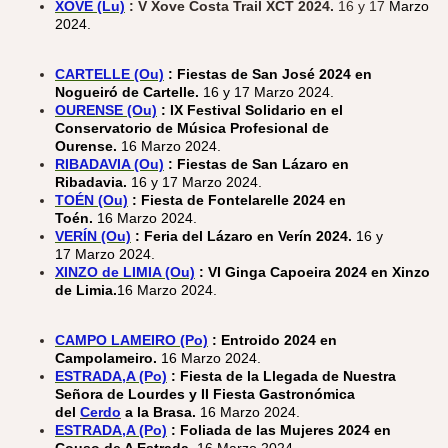
XOVE (Lu)
: V Xove Costa Trail XCT 2024.
16 y 17
Marzo
2024.
CARTELLE (Ou)
: Fiestas de San José 2024 en
Nogueiró de Cartelle.
16 y 17 Marzo 2024.
OURENSE (Ou)
: IX Festival Solidario en el
Conservatorio de Música Profesional de
Ourense.
16 Marzo 2024.
RIBADAVIA (Ou)
:
Fiestas de San Lázaro en
Ribadavia.
16 y 17 Marzo 2024.
TOÉN (Ou)
: Fiesta de Fontelarelle 2024 en
Toén.
16 Marzo 2024.
VERÍN (Ou)
: Feria del Lázaro en Verín 2024.
16 y
17 Marzo 2024.
XINZO de LIMIA (Ou)
: VI Ginga Capoeira 2024 en Xinzo
de Limia.
16 Marzo 2024.
CAMPO LAMEIRO (Po)
: Entroido 2024 en
Campolameiro.
16 Marzo 2024.
ESTRADA,A (Po)
: Fiesta de la Llegada de Nuestra
Señora de Lourdes y II Fiesta Gastronómica
del
Cerdo
a la Brasa.
16 Marzo 2024.
ESTRADA,A (Po)
: Foliada de las Mujeres 2024 en
Couso de A Estrada.
16 Marzo 2024.