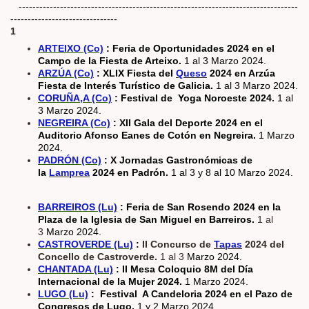
---------------------------------------------------------------------------------
-------------------------------
1
ARTEIXO (Co)
: Feria de Oportunidades 2024 en el
Campo de la Fiesta de Arteixo.
1 al 3 Marzo 2024.
ARZÚA (Co)
: XLIX Fiesta del
Queso
2024 en Arzúa
Fiesta de Interés Turístico de Galicia.
1 al 3 Marzo 2024.
CORUÑA,A (Co)
: Festival de Yoga Noroeste 2024.
1 al
3 Marzo 2024.
NEGREIRA (Co)
: XII Gala del Deporte 2024 en el
Auditorio Afonso Eanes de Cotón en Negreira.
1 Marzo
2024.
PADRÓN (Co)
: X Jornadas Gastronómicas de
la
Lamprea
2024 en Padrón.
1 al 3 y 8 al 10 Marzo 2024.
BARREIROS (Lu)
: Feria de San Rosendo 2024 en la
Plaza de la Iglesia de San Miguel en Barreiros.
1 al
3
Marzo 2024.
CASTROVERDE (Lu)
:
II Concurso de
Tapas
2024 del
Concello de Castroverde.
1 al 3
Marzo 2024.
CHANTADA (Lu)
: II Mesa Coloquio 8M del Día
Internacional de la Mujer 2024.
1 Marzo 2024.
LUGO (Lu)
: Festival A Candeloria 2024 en el Pazo de
Congresos de Lugo.
1 y 2 Marzo 2024.