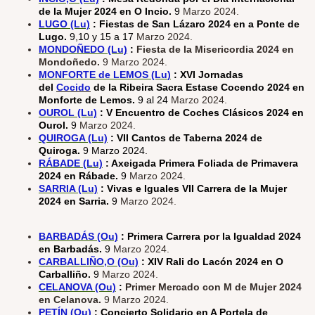
de la Mujer 2024 en O Incio.
9
Marzo 2024.
LUGO (Lu)
: Fiestas de San Lázaro 2024 en a Ponte de
Lugo.
9,10 y 15 a 17
Marzo 2024.
MONDOÑEDO (Lu)
:
Fiesta de la Misericordia 2024 en
Mondoñedo.
9 Marzo 2024.
MONFORT
E de LEMOS (Lu
)
: XVI Jornadas
del
Cocido
de la Ribeira Sacra Estase Cocendo 2024 en
Monforte de Lemos.
9 al 24
Marzo 2024.
OUROL (Lu)
: V Encuentro de Coches Clásicos 2024 en
Ourol.
9
Marzo 2024.
QUIROGA (Lu)
: VII Cantos de Taberna 2024 de
Quiroga.
9 Marzo 2024.
RÁBADE (Lu)
: Axeigada Primera Foliada de Primavera
2024 en Rábade.
9
Marzo 2024.
SARRIA (Lu)
: Vivas e Iguales VII Carrera de la Mujer
2024 en Sarria.
9
Marzo 2024.
BARBADÁS (Ou)
: Primera Carrera por la Igualdad 2024
en Barbadás.
9
Marzo 2024.
CARBALLIÑO,O (Ou)
: XIV Rali do Lacón 2024 en O
Carballiño.
9
Marzo 2024.
CELANOVA (Ou)
:
Primer Mercado con M de Mujer 2024
en Celanova.
9 Marzo 2024.
PETÍN (Ou)
: Concierto Solidario en A Portela de