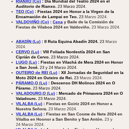
RIANXO (Co)
: Día Mundial del Teatro 2024 en el
Auditorio de Rianxo.
23 Marzo 2024.
TEO (Co)
: Fiestas 2024 en Honor a la Virgen de la
Encarnación de Lampai en Teo.
23
Marzo 2024.
VALDOVIÑO (Co)
:
Cena
y Baile de la Comisión de
Fiestas de Vilaboa 2024 en Valdoviño.
23 Marzo 2024.
ABADÍN (Lu)
: II Ruta Equina Abadín 2024.
23
Marzo
2024.
CERVO (Lu)
: VIII Foliada Nordestía 2024 en San
Ciprián de Cervo.
23 Marzo 2024.
LUGO (Lu)
: Fiestas en Vilachá de Mera 2024 en Honor
a San José.
23 y 24 Marzo 2024.
OUTEIRO de REI (Lu)
: XII Jornadas de Seguridad en la
Moto 2024 en Outeiro de Rei.
23
Marzo 2024.
PÁRAMO,O (Lu)
: Descenso DH Molinos 2024 en O
Páramo.
23 Marzo 2024.
VALADOURO,O (Lu)
: Mercado de Primavera 2024 en O
Valadouro.
23 Marzo 2024.
VILALBA (Lu)
:
Fiestas en Goiriz 2024 en Honor a
Nuestra Señora.
23 Marzo 2024.
VILALBA (Lu)
:
Fiestas en San Cosme de Nete 2024 en
Vilalba en Hoonor a San Benito y San Antón.
23 y
24 Marzo 2024.