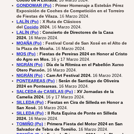
GONDOMAR (Po)
:
Primer Homenaje a Estebán Pérez
Exposición de Coches de Competición en el Torreiro
de Fiestas de Vilaza.
16
Marzo 2024.
LALÍN (Po)
:
X Ruta de Clásicos
del
Cocido
2024.
16
Marzo 2024.
LALÍN (Po)
:
Concierto de Directores de la Casa
2024.
16 Marzo 2024.
MOAÑA (Po)
: Festival Coral de San Xosé en el Alto de
la Plaza de Moaña.
16
Marzo 2024.
MOS (Po)
: Fiestas de Pereiras 2024 en Honor al Cristo
do Agro en Mos.
16 y 17 Marzo 2024.
NIGRÁN (Po)
: Día de la Rítmica en el Pabellón Xurxo
Otero Panxón.
16 Marzo 2024.
NIGRÁN (Po)
:
Cam Art Festival 2024.
16 Marzo 2024.
PONTEAREAS (Po)
: Serán de Santiago de Oliveira
2024 en Ponteareas.
16 Marzo 2024.
SALCEDA de CASELAS (Po)
: XV Jornadas de la
Camelia 2024.
16 y 17 Marzo 2024.
SILLEDA (Po)
: Fiestas en Cira de Silleda en Honor a
San Xosé.
16 Marzo 2024.
SILLEDA (Po)
:
II Ruta Equina de Ponte en Silleda
2024.
16 Marzo 2024.
TOMIÑO (Po)
: Primera Fiesta del Motor 2024 en San
Salvador de Tebra de Tomiño.
16 Marzo 2024.