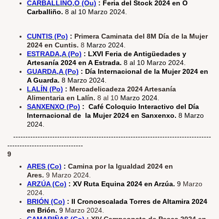
CARBALLIÑO,O (Ou)
: Feria del Stock 2024 en O
Carballiño.
8 al 10 Marzo 2024.
CUNTIS (Po)
:
Primera Caminata del 8M Día de la Mujer
2024 en Cuntis.
8
Marzo 2024.
ESTRADA,A (Po)
: LXVI Feria de Antigüedades y
Artesanía 2024 en A Estrada.
8 al 10 Marzo 2024.
GUARDA,A (Po)
: Día Internacional de la Mujer 2024 en
A Guarda.
8 Marzo 2024.
LALÍN (Po)
:
Mercadelicadeza 2024 Artesanía
Alimentaria en Lalín.
8 al 10
Marzo 2024.
SANXENXO (Po)
: Café Coloquio Interactivo del Día
Internacional de la Mujer 2024 en Sanxenxo.
8 Marzo
2024.
---------------------------------------------------------------------------------
-------------------------------
9
ARES (Co)
:
Camina por la Igualdad 2024 en
Ares.
9 Marzo 2024.
ARZÚA (Co)
: XV Ruta Equina 2024 en Arzúa.
9
Marzo
2024.
BRIÓN (Co)
: II Cronoescalada Torres de Altamira 2024
en Brión.
9
Marzo 2024.
CAMARIÑAS (Co)
:
XIV Campeonato de Pesca 2024 en