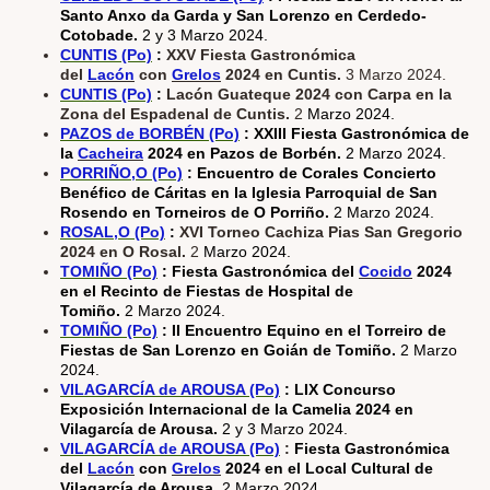
Santo Anxo da Garda y San Lorenzo en Cerdedo-
Cotobade.
2 y 3 Marzo 2024.
CUNTIS (Po)
:
XXV Fiesta Gastronómica
del
Lacón
con
Grelos
2024 en Cuntis.
3 Marzo 2024.
CUNTIS (Po)
:
Lacón Guateque 2024 con Carpa en la
Zona del Espadenal de Cuntis.
2
Marzo 2024.
PAZOS de BORBÉN (Po)
: XXIII Fiesta Gastronómica de
la
Cacheira
2024 en Pazos de Borbén.
2 Marzo 2024.
PORRIÑO,O (Po)
: Encuentro de Corales Concierto
Benéfico de Cáritas en la Iglesia Parroquial de San
Rosendo en Torneiros de O Porriño.
2 Marzo 2024.
ROSAL,O (Po)
:
XVI Torneo Cachiza Pias San Gregorio
2024 en O Rosal.
2
Marzo 2024.
TOMIÑO (Po)
: Fiesta Gastronómica del
Cocido
2024
en el Recinto de Fiestas de Hospital de
Tomiño.
2 Marzo 2024.
TOMIÑO (Po)
:
II Encuentro Equino en el Torreiro de
Fiestas de San Lorenzo en Goián de Tomiño.
2 Marzo
2024.
VILAGARCÍA de AROUSA (Po)
: LIX Concurso
Exposición Internacional de la Camelia 2024 en
Vilagarcía de Arousa.
2 y 3
Marzo 2024.
VILAGARCÍA de AROUSA (Po)
:
Fiesta Gastronómica
del
Lacón
con
Grelos
2024 en el Local Cultural de
Vilagarcía de Arousa.
2 Marzo 2024.