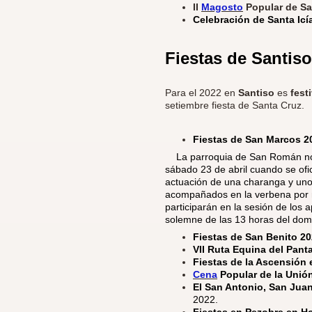
II
Magosto
Popular de S
Celebración de Santa Icí
Fiestas de Santis
Para el 2022 en
Santiso
es
fest
setiembre fiesta de Santa Cruz.
Fiestas de San Marcos 2
​
La parroquia de San Román nos
sábado 23 de abril cuando se ofi
actuación de una charanga y uno
acompañados en la verbena por 
participarán en la sesión de los a
solemne de las 13 horas del dom
Fiestas de San Benito 2
VII Ruta Equina del Pant
Fiestas de la Ascensión
Cena
Popular de la Unió
El San Antonio, San Juan
2022.
Fiestas en Pezobre en Ho