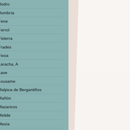
Dodro
Dumbría
Fene
Ferrol
isterra
Frades
rixoa
Laracha, A
Laxe
Lousame
Malpica de Bergantiños
Mañón
Mazaricos
Melide
Mesía