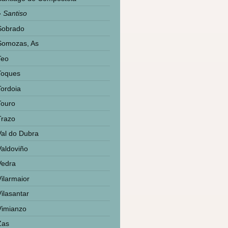
Santiso
Sobrado
Somozas, As
Teo
Toques
Tordoia
Touro
Trazo
Val do Dubra
Valdoviño
Vedra
Vilarmaior
Vilasantar
Vimianzo
Zas