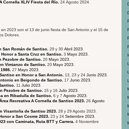
A Cornella XLIV Fiesta del Río.
24 Agosto 2024.
en 2023 son el 13 de junio fiesta de San Antonio y el 15 de
los Dolores.
F
en San Román de Santiso.
29 y 30
Abril 2023.
n Honor a Santa Cruz en Santiso.
3
Mayo 2023.
I
n Pezobre de Santiso.
20
Mayo 2023.
 en Vimianzo de Santiso.
20
Mayo 2023.
 1986.
27
Mayo 2023.
 Santiso en Honor a San Antonio.
13, 23 y 24
Junio 2023.
Antonio en Beigondo de Santiso.
17
Junio 2023.
Santiso.
11
Julio 2023.
en Pezobre de Santiso.
15 y 16
Julio 2023.
a en Ribadulla de Santiso.
6 y 7
Agosto 2023.
l Área Recreativa A Cornella de Santiso 2023.
26
Agosto
en Visantoña de Santiso 2023.
28 y 29 Agosto 2023.
 Honor a San Cosme 2023.
23 y 24
Setiembre 2023.
23 con Caminata, Ruta BTT y Carrera.
4 Noviembre