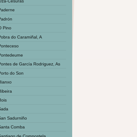
Oza-Cesuras
Paderne
Padrón
O Pino
Pobra do Caramiñal, A
Ponteceso
Pontedeume
Pontes de García Rodriguez, As
Porto do Son
Rianxo
Ribeira
Rois
Sada
San Sadurniño
Santa Comba
Santiago de Compostela