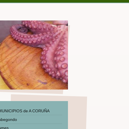
MUNICIPIOS de A CORUÑA
Abegondo
Ames