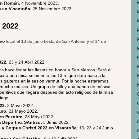
an Román.
4 Noviembre 2023.
a en Visantoña.
25
Noviembre 2023.
o 2022
ivo
local el 13 de junio fiesta de San Antonio y el 14 de
022.
23 y 24
Abril 2022.
 hace llegar las fiestas en honor a San Marcos. Será el
ciará una misa solemne a las 13 h. que dará paso a la
s gaiteros en la sesión vermut. Por la noche estaremos
mucha música. Un grupo de folk y una banda de música
peritivos que llegará después del acto religioso de la misa
ingo.
022.
3
Mayo 2022.
ano.
21
Mayo 2022.
 en Pezobre.
28
Mayo 2022.
n Deportiva SAntiso.
3
Junio 2022.
 y Corpus Christi 2022 en Visantoña.
13, 23 y 24
Junio
nor a San Cristóbal.
9 y 10
Julio 2022.