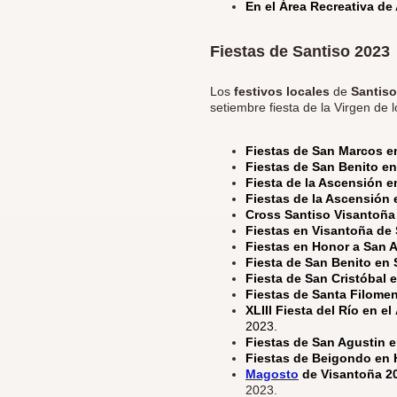
En el Área Recreativa de 
Fiestas de Santiso 2023
Los
festivos locales
de
Santiso
setiembre fiesta de la Virgen de 
Fiestas de San Marcos 
Fiestas de San Benito e
Fiesta de la Ascensión e
Fiestas de la Ascensión
Cross Santiso Visantoña
Fiestas en Visantoña de
Fiestas en Honor a San 
Fiesta de San Benito en 
Fiesta de San Cristóbal 
Fiestas de Santa Filomen
XLIII Fiesta del Río en e
2023.
Fiestas de San Agustin 
Fiestas de Beigondo en
Magosto
de Visantoña 20
2023.