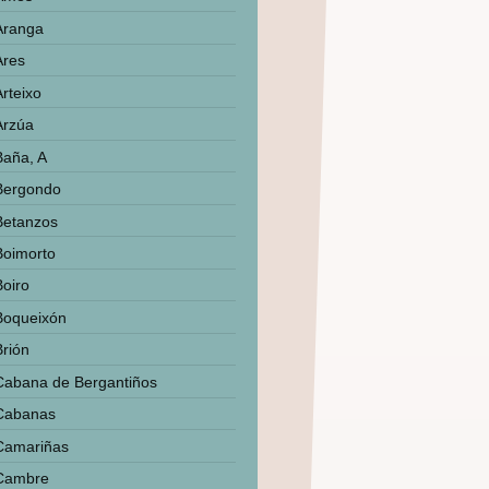
Aranga
Ares
Arteixo
Arzúa
Baña, A
Bergondo
Betanzos
Boimorto
Boiro
Boqueixón
Brión
Cabana de Bergantiños
Cabanas
Camariñas
Cambre