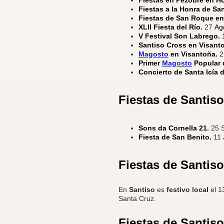
Fiestas a la Honra de Sa
Fiestas de San Roque e
XLII Fiesta del Río.
27
Ag
V Festival Son Labrego.
Santiso Cross en Visant
Magosto
en Visantoña.
Primer
Magosto
Popular 
Concierto de Santa Icía 
Fiestas de Santis
Sons da Cornella 21.
25 
Fiesta de San Benito.
11
Fiestas de Santis
En
Santiso
es
festivo local
el
1
Santa Cruz.
Fiestas de Santiso