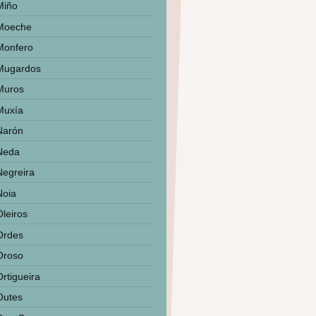
Miño
Moeche
Monfero
Mugardos
Muros
Muxía
Narón
Neda
Negreira
Noia
Oleiros
Ordes
Oroso
Ortigueira
Outes