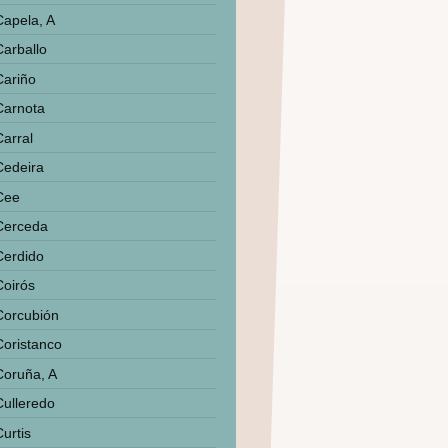
Capela, A
Carballo
Cariño
Carnota
Carral
Cedeira
Cee
Cerceda
Cerdido
Coirós
Corcubión
Coristanco
Coruña, A
Culleredo
urtis