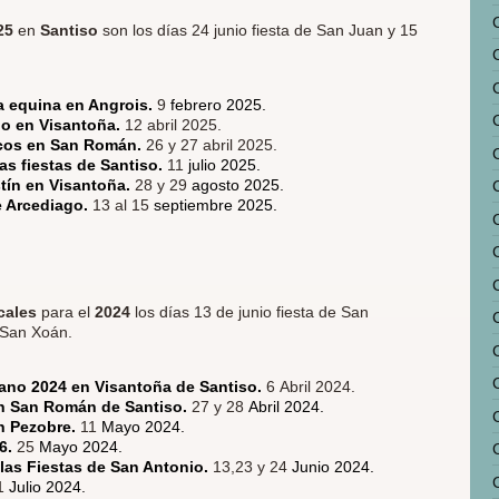
25
en
Santiso
son los días 24 junio fiesta de San Juan y 15
ta equina en Angrois.
9
febrero 2025.
no en Visantoña.
12 abril 2025.
rcos en San Román.
26 y 27 abril 2025.
as fiestas de Santiso.
11
julio 2025.
tín en Visantoña.
28 y 29
agosto 2025.
e Arcediago.
13 al 15
septiembre 2025.
cales
para el
2024
los días 13 de junio fiesta de San
e San Xoán.
tano 2024 en Visantoña de Santiso.
6 Abril 2024.
en San Román de Santiso.
27 y 28
Abril 2024.
en Pezobre.
11
Mayo 2024.
86.
25
Mayo 2024.
las Fiestas de San Antonio.
13,23 y 24
Junio 2024.
C
1
Julio 2024.