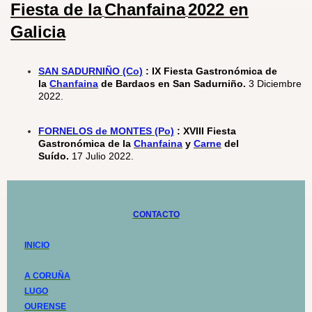
Fiesta de la
Chanfaina
2022
en
Galicia
SAN SADURNIÑO (Co)
: IX Fiesta Gastronómica de
la
Chanfaina
de Bardaos en San Sadurniño.
3 Diciembre
2022.
FORNELOS de MONTES (Po)
:
XVIII Fiesta
Gastronómica de la
Chanfaina
y
Carne
del
Suído.
17 Julio 2022.
CONTACTO
INICIO
A CORUÑA
LUGO
OURENSE