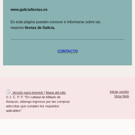
www.galiciafiestas.es
En esta página pueden conocer e informarse sobre las
mejores
fiestas de Galicia.
CONTACTO
Iniciar sesión
Versión para imprimir
|
Mapa del sitio
Vista Web
© J. C. P. P. "En calidad de Afiliado de
Amazon, obtengo ingresos por las compras
adscritas que cumplen los requisitos
aplicables"