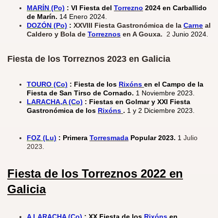
MARÍN (Po)
: VI Fiesta del
Torrezno
2024 en Carballido
de Marín.
14 Enero 2024.
DOZÓN (Po)
:
XXVIII Fiesta Gastronómica de la
Carne
al
Caldero y Bola de
Torreznos
en A Gouxa.
2
Junio 2024.
Fiesta de los Torreznos 2023 en Galicia
TOURO (Co)
:
Fiesta de los
Rixóns
en el Campo de la
Fiesta de San Tirso de Cornado.
1 Noviembre 2023.
LARACHA,A (Co)
: Fiestas en Golmar y XXI Fiesta
Gastronómica de los
Rixóns
.
1 y 2 Diciembre 2023.
FOZ (Lu)
: Primera
Torresmada
Popular 2023.
1
Julio
2023.
Fiesta de los
Torreznos
2022
en
Galicia
A LARACHA (Co)
: XX Fiesta de los
Rixóns
en