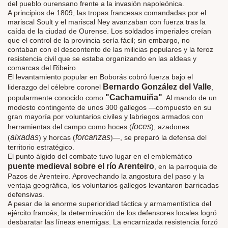
del pueblo ourensano frente a la invasión napoleónica.
A principios de 1809, las tropas francesas comandadas por el
mariscal Soult y el mariscal Ney avanzaban con fuerza tras la
caída de la ciudad de Ourense. Los soldados imperiales creían
que el control de la provincia sería fácil; sin embargo, no
contaban con el descontento de las milicias populares y la feroz
resistencia civil que se estaba organizando en las aldeas y
comarcas del Ribeiro.
El levantamiento popular en Boborás cobró fuerza bajo el
Bernardo González del Valle
liderazgo del célebre coronel
,
"Cachamuiña"
popularmente conocido como
. Al mando de un
modesto contingente de unos 300 gallegos —compuesto en su
gran mayoría por voluntarios civiles y labriegos armados con
foces
herramientas del campo como hoces (
), azadones
aixadas
forcanzas
(
) y horcas (
)—, se preparó la defensa del
territorio estratégico.
El punto álgido del combate tuvo lugar en el emblemático
puente medieval sobre el río Arenteiro
, en la parroquia de
Pazos de Arenteiro. Aprovechando la angostura del paso y la
ventaja geográfica, los voluntarios gallegos levantaron barricadas
defensivas.
A pesar de la enorme superioridad táctica y armamentística del
ejército francés, la determinación de los defensores locales logró
desbaratar las líneas enemigas. La encarnizada resistencia forzó